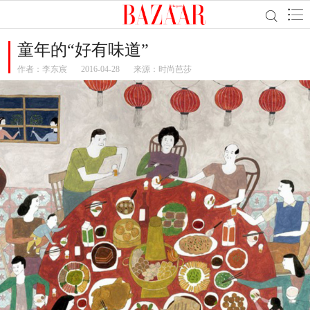
童年的“好有味道”
作者：
李东宸
2016-04-28
来源：时尚芭莎