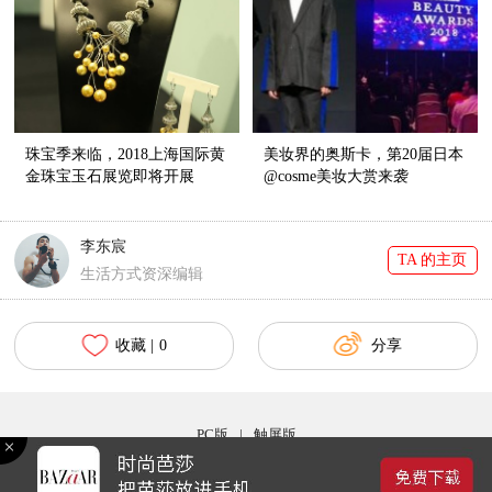
珠宝季来临，2018上海国际黄
美妆界的奥斯卡，第20届日本
金珠宝玉石展览即将开展
@cosme美妆大赏来袭
李东宸
TA 的主页
生活方式资深编辑
收藏 |
0
分享
PC版
|
触屏版
Copyright © 2017 bazaar.com.cn 北京时尚在线网络服务有限公司 京ICP备030044号