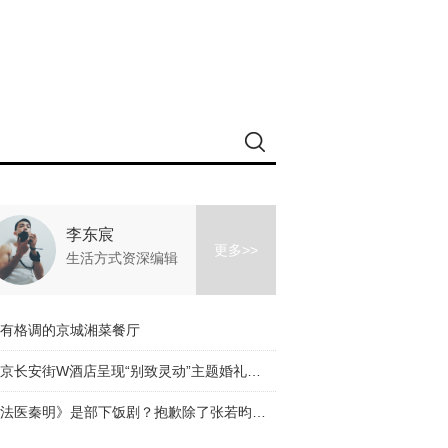
李东宸
更多>>
生活方式资深编辑
有格调的京城湘菜餐厅
北京长安街W酒店呈现“别致灵动”主题婚礼沙龙
《法医秦明》是部下饭剧？抱歉除了张若昀的颜我什么都看不下去！