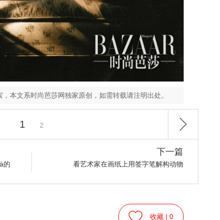
宸，本文系时尚芭莎网独家原创，如需转载请注明出处。
1
2
下一篇
dà的
看艺术家在画纸上用签字笔解构动物
收藏 |
0