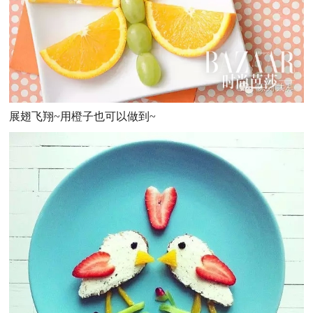
展翅飞翔~用橙子也可以做到~