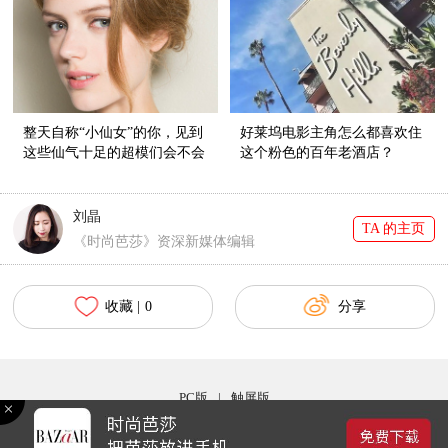
整天自称“小仙女”的你，见到
好莱坞电影主角怎么都喜欢住
这些仙气十足的超模们会不会
这个粉色的百年老酒店？
害羞？
刘晶
TA 的主页
《时尚芭莎》资深新媒体编辑
收藏 |
0
分享
PC版
|
触屏版
Copyright © 2017 bazaar.com.cn 北京时尚在线网络服务有限公司 京ICP备030044号