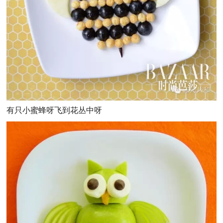
有只小蜜蜂呀飞到花丛中呀