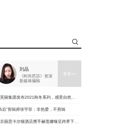
刘晶
更多>>
《时尚芭莎》资深
新媒体编辑
伊芙丽集团发布2021秋冬系列，感受自然的力量
95后”剪辑师张宇菲：非热爱，不剪辑
北京丽思卡尔顿酒店携手赫莲娜臻呈跨界下午茶