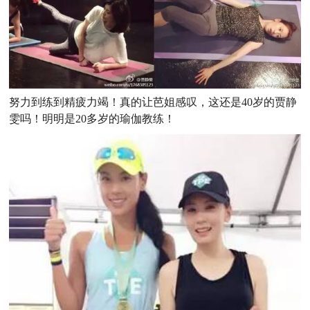
努力到练到精疲力竭！真的让芭姐感叹，这还是40岁的贾静
雯吗！明明是20多岁的瑜伽教练！