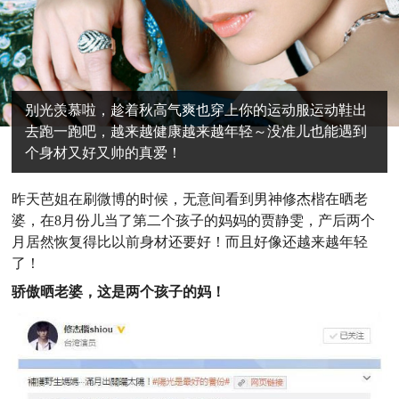
别光羡慕啦，趁着秋高气爽也穿上你的运动服运动鞋出
去跑一跑吧，越来越健康越来越年轻～没准儿也能遇到
个身材又好又帅的真爱！
昨天芭姐在刷微博的时候，无意间看到男神修杰楷在晒老
婆，在8月份儿当了第二个孩子的妈妈的贾静雯，产后两个
月居然恢复得比以前身材还要好！而且好像还越来越年轻
了！
骄傲晒老婆，这是两个孩子的妈！