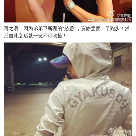
再之后，因为弟弟卫斯理的“怂恿”，贾静雯爱上了跑步！然
后自此之后就一发不可收拾！