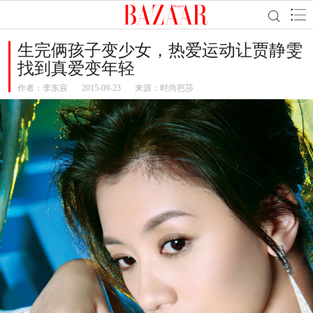
生完俩孩子变少女，热爱运动让贾静雯
找到真爱变年轻
作者：
李东宸
2015-09-23
来源：时尚芭莎