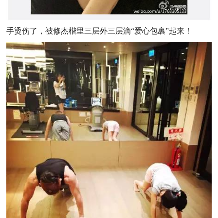
手烫伤了，被修杰楷里三层外三层滴“爱心包裹”起来！