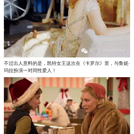
不过出人意料的是，凯特女王这次在《卡罗尔》里，与鲁妮·
玛拉扮演一对同性爱人！