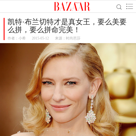
凯特·布兰切特才是真女王，要么美要
么拼，要么拼命完美！
作者：
小希
2015-05-12
来源：时尚芭莎