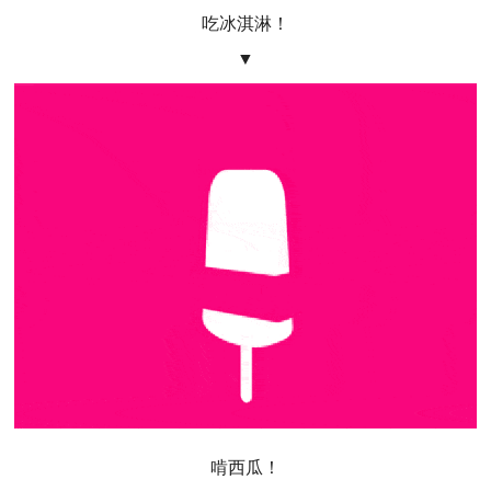
吃冰淇淋！
▼
啃西瓜！