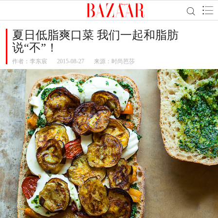
夏日低脂爽口菜 我们一起和脂肪
说“不”！
作者：
李东宸
2015-08-27
来源：时尚芭莎