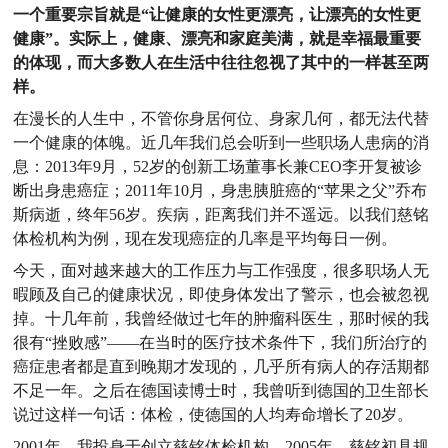
一个重要宗旨就是“让健康的女性更漂亮，让漂亮的女性更
健康”。实际上，健康、漂亮和家庭美满，就是幸福最重要
的体现，而大多数人在生活中往往忽视了其中的一样甚至两
样。
在漫长的人生中，不管你身居何位、身家几何，都无法代替
一个健康的体魄。近几年我们总会听到一些职场人患病的消
息：2013年9月，52岁的创新工场董事长兼CEO李开复被诊
断出身患癌症；2011年10月，身患胰脏癌的“苹果之父”乔布
斯病逝，终年56岁。疾病，距离我们并不遥远。以我们慈铭
体检机构为例，现在发现癌症的几率是平均每日一例。
今天，面对越来越大的工作压力与工作强度，很多职场人无
暇顾及自己的健康状况，即使身体发出了警示，也会被忽视
掉。十几年前，我曾经做过七年的肿瘤科医生，那时候的我
很有“挫败感”——在当时的医疗技术条件下，我们所治疗的
癌症患者都是直到晚期才发现的，几乎所有病人的存活期都
不足一年。之后在德国读博士时，我曾听到德国的卫生部长
说过这样一句话：体检，使德国的人均寿命增长了20岁。
2001年，我投身于创立慈铭体检机构。2005年，慈铭初具规