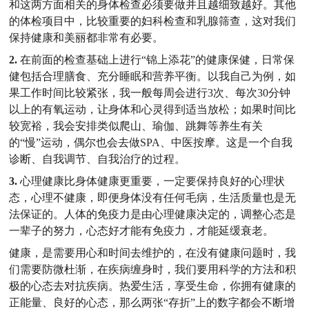
和这两方面相关的身体检查必须要做并且越细致越好。其他
的体检项目中，比较重要的妇科检查和乳腺筛查，这对我们
保持健康和美丽都非常有必要。
2.
在前面的检查基础上进行“锦上添花”的健康保健，日常保
健包括合理膳食、充分睡眠和营养平衡。以我自己为例，如
果工作时间比较紧张，我一般每周会进行3次、每次30分钟
以上的有氧运动，让身体和心灵得到适当放松；如果时间比
较宽裕，我会安排类似爬山、瑜伽、跳舞等养生有关
的“慢”运动，偶尔也会去做SPA、中医按摩。这是一个自我
诊断、自我调节、自我治疗的过程。
3.
心理健康比身体健康更重要，一定要保持良好的心理状
态，心理不健康，即便身体没有任何毛病，生活质量也是无
法保证的。人体的免疫力是由心理健康决定的，调整心态是
一辈子的努力，心态好才能有免疫力，才能延缓衰老。
健康，是需要用心和时间去维护的，在没有健康问题时，我
们需要防微杜渐，在疾病缠身时，我们要用科学的方法和积
极的心态去对抗疾病。热爱生活，享受生命，你拥有健康的
正能量、良好的心态，那么两张“存折”上的数字都会不断增