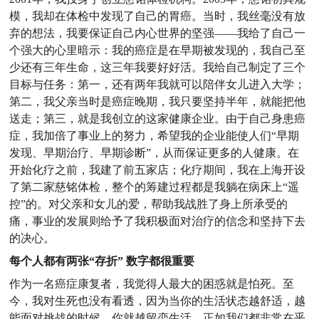
模，我却在体检中发现了自己的胃癌。当时，我丝毫没有放
弃的想法，我要保证自己内心世界的坚强——我给了自己一
个强大的心里暗示：我的癌症是在早期被发现的，我自己至
少还有三年生命，这三年我要好好活。我给自己制定了三个
目标与任务：第一，还有两年我就可以陪伴女儿进入大学；
第二，我父亲当时是癌症晚期，我只要坚持半年，就能把他
送走；第三，就是我创立的这家健康企业。由于自己身患癌
症，我加倍了事业上的努力，希望我的企业能使人们“早期
发现、早期治疗、早期诊断”，从而保证更多的人健康。在
开始化疗之前，我建了前五家店；化疗期间，我在上海开设
了第二家慈铭体检，整个的筹建过程都是我躺在病床上“遥
控”的。对父亲和女儿的爱，帮助我战胜了身上所承受的
痛，事业的发展则给予了我积极面对治疗的信念和坚持下去
的决心。
每个人都有两张“存折”
数字都很重要
作为一名癌症康复者，我觉得人最大的困惑就是怕死。至
今，我对生死也没有看透，因为当你的生活状态越舒适，越
能面对挑战的时候，你就越留恋生活，正如我们都非常在乎