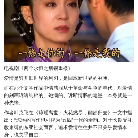
电视剧《两个永恒之烟锁重楼》
爱情是劈开旧世界的利刃，是回应新世界的召唤。
而在那个文学作品中情感服从于革命与斗争的年代，对爱情
的刻画诉诸纯粹的、饱满的、诉断情肠的笔墨，本身就是一
种先锋。
作者叶克飞在《琼瑶离世：火花燃尽，翩然归去》一文中指
出：“琼瑶的写作也可视为‘五四’一代的余韵。对于长期受礼
教束缚的东亚社会而言，追求爱情往往并不只关乎爱情本
身，也关乎自由。”