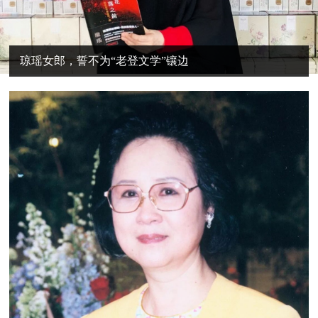
琼瑶女郎，誓不为“老登文学”镶边