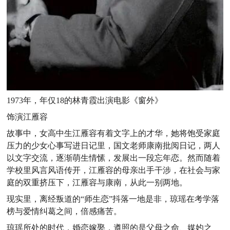
1973年，年仅18的林青霞出演电影《窗外》
饰演江雁容
故事中，女高中生江雁容有着文字上的才华，她将饱受家庭
压力的少女心事写进日记里，国文老师康南批阅日记，两人
以文字交流，逐渐萌生情愫，发展出一段忘年恋。然而随着
学校里风言风语传开，江雁容的母亲出手干涉，在社会与家
庭的双重挤压下，江雁容与康南，从此一别两地。
现实里，离经叛道的“师生恋”抖落一地是非，琼瑶在考学落
榜与爱情纠葛之间，倍感痛苦。
琼瑶所处的时代，婚恋嫁娶，遵照的是父母之命、媒妁之