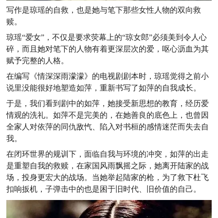
写作是琼瑶的自救，也是她与笔下那些女性人物的双向救
赎。
琼瑶“爱女”，不仅是要求荧幕上的“琼女郎”必须美到令人心
碎，而且她对笔下的人物有着更深层次的爱，呕心沥血为其
赋予完整的人格。
在编写《情深深雨濛濛》的电视剧剧本时，琼瑶觉得之前小
说里没能很好地塑造如萍，重新书写了如萍的自我成长。
于是，我们看到剧中的如萍，她接受新思想的教育，经历爱
情观的洗礼。如萍不是完美的，在她善良的底色上，也曾因
全家人对依萍的同仇敌忾、陷入对书桓的感情迷茫而失去自
我。
在闭环世界的规训下，面临自我与环境的冲突，如萍的出走
是重塑自我的救赎，在家国风雨飘摇之际，她离开陆家的战
场，投身更宏大的战场。当她举起陆家的枪，为了救下杜飞
扣响扳机，子弹击中的也是困于旧时代、旧价值的自己。