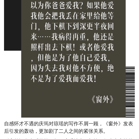
自感怀才不遇的庆筠对琼瑶的写作不屑一顾，《窗外》发表
后引发的轰动，更加剧了二人之间的紧张关系。