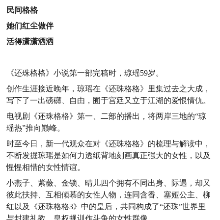
民间格格
她们红尘做伴
活得潇潇洒洒
《还珠格格》小说第一部完稿时，琼瑶59岁。
创作生涯接近晚年，琼瑶在《还珠格格》里集过去之大成，
写下了一出磅礴、自由，囿于宫廷又立于江湖的爱恨情仇。
电视剧《还珠格格》第一、二部的播出，将两岸三地的“琼
瑶热”推向巅峰。
时至今日，新一代观众在对《还珠格格》的梳理与解读中，
不断发掘琼瑶是如何力透纸背地刻画真正强大的女性，以及
惺惺相惜的女性情谊。
小燕子、紫薇、金锁、晴儿四个拥有不同出身、际遇，却又
彼此扶持、互相倾慕的女性人物，连同含香、塞娅公主、柳
红以及《还珠格格3》中的皇后，共同构成了“还珠”世界里
与封建礼教、皇权规训作斗争的女性群像。