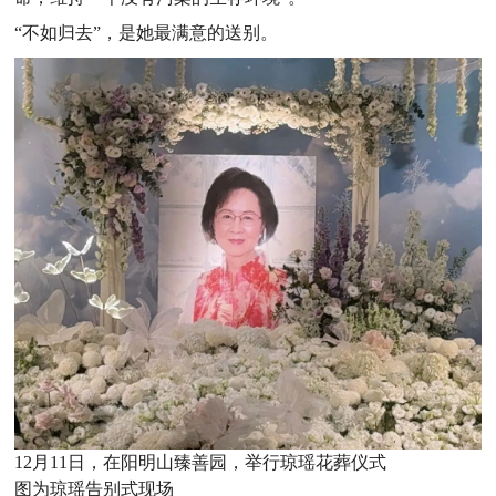
“不如归去”，是她最满意的送别。
12月11日，在阳明山
臻善园，举行琼瑶花葬仪式
图为
琼瑶告别式现场