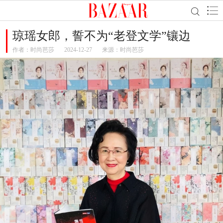
琼瑶女郎，誓不为“老登文学”镶边
作者：
时尚芭莎
2024-12-27
来源：时尚芭莎