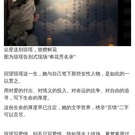
众星送别琼瑶，致赠鲜花
图为琼瑶告别式现场“奉花芳名录”
回望琼瑶这一生，她与自己笔下那些女性人物，是如此的一
以贯之。
用对爱的付出、对情义的投入、对命运的抗争、对自由的追
寻，写下生命的厚度。
这份生命的厚度早已注定，她的文学世界，绝非“言情”二字
可以言尽。
琼瑶写爱情，却不只写爱情。陆如萍走上战场，夏梦寒愿过