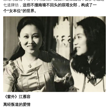
七道牌坊，
这些不撞南墙不回头的琼瑶女郎，构成了一
个“女本位”的世界。
《窗外》江雁容
离经叛道的爱情