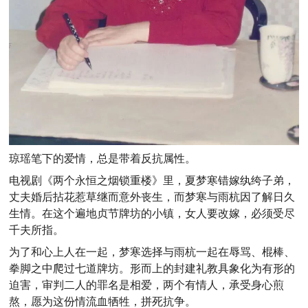
琼瑶笔下的爱情，总是带着反抗属性。
电视剧《两个永恒之烟锁重楼》里，夏梦寒错嫁纨绔子弟，
丈夫婚后拈花惹草继而意外丧生，而梦寒与雨杭因了解日久
生情。在这个遍地贞节牌坊的小镇，女人要改嫁，必须受尽
千夫所指。
为了和心上人在一起，梦寒选择与雨杭一起在辱骂、棍棒、
拳脚之中爬过七道牌坊。形而上的封建礼教具象化为有形的
迫害，审判二人的罪名是相爱，两个有情人，承受身心煎
熬，愿为这份情流血牺牲，拼死抗争。