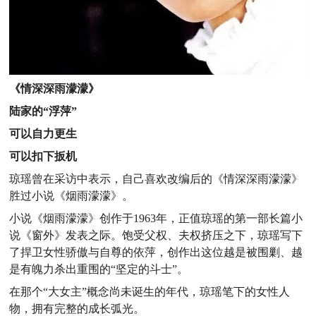
《情深深雨濛濛》
陆家的“浮萍”
可以自力更生
可以扣下扳机
琼瑶曾在采访中表示，自己喜欢改编后的《情深深雨濛濛》
胜过小说《烟雨濛濛》。
小说《烟雨濛濛》创作于1963年，正值琼瑶的第一部长篇小
说《窗外》发表之际。饱受父权、夫权挤压之下，琼瑶写下
了捍卫女性骄傲与自尊的依萍，创作出这位越是被围剿、越
是有魄力杀出重围的“坚定的斗士”。
在那个“大女主”概念尚未诞生的年代，琼瑶笔下的女性人
物，拥有完整的成长弧光。