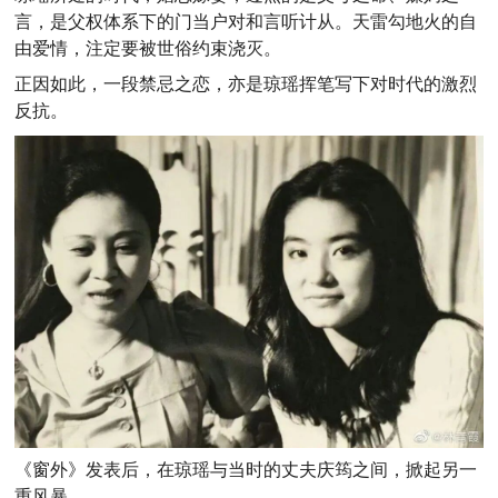
言，是父权体系下的门当户对和言听计从。天雷勾地火的自
由爱情，注定要被世俗约束浇灭。
正因如此，一段禁忌之恋，亦是琼瑶挥笔写下对时代的激烈
反抗。
《窗外》发表后，在琼瑶与当时的丈夫庆筠之间，掀起另一
重风暴。