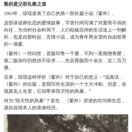
叛的是父权礼教之道
1963年，琼瑶发表了自己的第一部长篇小说《窗外》。
这部讲述师生恋的爱情故事，字里行间写满了对爱而不得的
向往，为当时社会时局下、人们枯燥压抑的生活送上一剂解
药，也是自那时起，言情小说，成为青年男女望向自由世界
的一扇窗。
《窗外》一经问世，首版印售一千册，不到一星期便售罄，
第二版加印仍然供不应求……先后再版四十余次，近二百万
册。
后来，琼瑶这样评价《窗外》对于自己的意义：“说真话，
《窗外》的出版，是我写作生涯的一个大大冲刺。但是，在
我真实人生里，它却带来毁灭性的风暴。”
何为“毁灭性的风暴”？首先，《窗外》讲述的坎坷师生恋，
源自琼瑶本人的亲身经历。