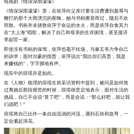
电视剧《情深深雨濛濛》
《情深深雨濛濛》里，在依萍向父亲讨要生活费遭到羞辱与
鞭打的那个大雨滂沱的夜晚，她与书桓擦肩而过，随后不欢
而散。书桓并未拯救依萍于命运的水火，而是依萍自食其力
在“大上海”唱歌，解决了自己和母亲的生存困境，甚至接济
李副官一家。
即使没有书桓的保驾，依萍也毫不怯场，与秦五爷力争自己
的诉求；面对尔豪的指责，依萍说出“我比你们高贵，我是
来赚钱的”，字字掷地有声。
现实中的琼瑶亦是如此。
在《人物》梳理的琼瑶生前采访资料中提到，被问及如何熬
过离婚后那段艰苦的时候，琼瑶很坚定地表示，面对生活的
挑战，自己不会说“算了吧”，而是会说：“那么好吧，就让我
们战吧！”
琼瑶将自己比作一条自由流淌的河流，遇到石块和急弯，一
定会溅起浪花。