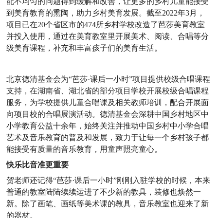
配不均匀的问题得到缓解和改善，让更多的乡村儿童能接受
到美育教育的熏陶，助力乡村美育发展。
截至2022年3月，
项目已在20个省区市的474所乡村学校改造了芭莎美育教室
并投入使用，通过在美育教室里开展美术、阅读、合唱等分
级美育课程，补充和丰富孩子们的美育生活。
北京德清基金会为“芭莎·课后一小时”项目提供校级合唱课程
支持，在湖南省、湖北省的部分项目学校开展校级合唱课程
服务，为学校提供儿童合唱课及相关教师培训，配合开展面
向项目校的合唱展演活动。德清基金会深耕中国乡村地区中
小学教育公益十余年，始终关注并推动中国乡村中小学合唱
艺术及音乐教育的普及和发展，致力于让每一个乡村孩子都
能接受有质量的音乐教育，用童声照亮童心。
快乐比音准更重要
贺老师还记得“芭莎·课后一小时”刚刚入驻学校的时候，本来
普通的教室陆陆续续运进了不少新的教具，装修也焕然一
新。除了画笔、画纸等美术课的教具，音乐教室也迎来了新
的器材。