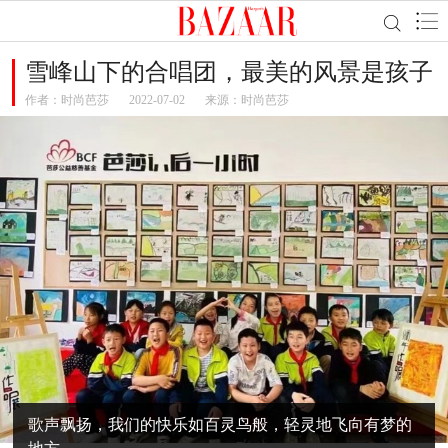
雪峰山下的合唱团，最美的风景是孩子
作者：
时尚芭莎
2022-07-02
来源：时尚芭莎
歌声飘扬，我们的快乐如百灵鸟般，轻灵地飞向有梦的