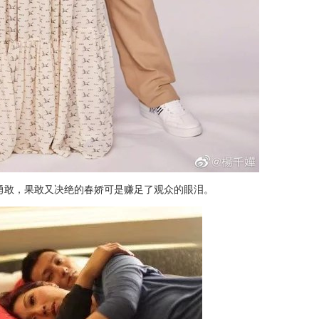
勇敢，果敢又决绝的春娇可是赚足了观众的眼泪。