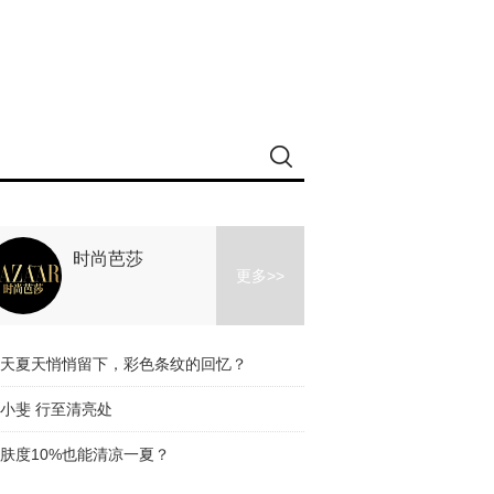
时尚芭莎
更多>>
天夏天悄悄留下，彩色条纹的回忆？
小斐 行至清亮处
肤度10%也能清凉一夏？