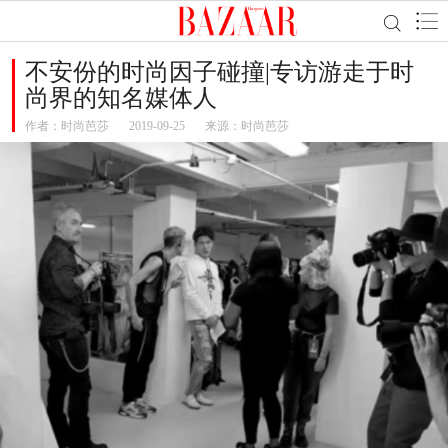
不安份的时尚因子碰撞|专访游走于时
尚界的知名媒体人
作者：
时尚芭莎
2019-09-25
来源：时尚芭莎