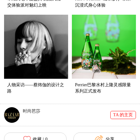
交体验派对魅幻上映
沉浸式身心体验
人物采访——蔡炜伽的设计之
Perrier巴黎水村上隆灵感限量
路
系列正式发布
时尚芭莎
TA 的主页
收藏 |
0
分享