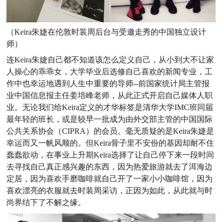
（Keira朱婕在伦敦时装周后台与受邀走秀的中国独立设计
师）
连Keira朱婕自己都不知道该怎么定义自己，从小到大不让家
人操心的乖乖女，大学毕业后选修自己喜欢的新闻专业，工
作中也幸运地遇到人生中重要的导师--前国家统计局主管报
业中国信息报主任姜培峰老师，从此正式开启自己媒体人职
业。无论我们给Keira定义的才华标签是清华大学IMC班同届
最年轻的班长，或是较早一批成为由外交部主管的中国国际
公共关系协会（CIPRA）的会员。毫无质疑的是Keira朱婕是
幸运而又一帆风顺的。但Keira骨子里不安份的基因却耐不住
蠢蠢欲动，在事业上升期Keira选择了让自己停下来一段时间
去寻找自己真正感兴趣的东西，因为热爱旅游就去了洱海边
定居，因为喜欢手磨咖啡就自己开了一家小小咖啡馆，因为
喜欢漂亮的衣服就去时装周采访，正因为如此，从此就与时
尚界结下了不解之缘。