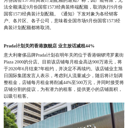
月份国窖1573经典装计划配额的通知》称，因产能有限，无
法全额满足9月份国窖1573经典装终端配额，取消执行9月份
国窖1573经典装计划配额。《通知》下发对象为各经销客
户、各片区、各子公司，意味着全国市场9月份国窖1573经
典装计划配额都将取消。
Prada计划关闭香港旗舰店 业主放话减租44%
意大利奢侈品牌Prada计划在明年关闭位于香港铜锣湾罗素街
Plaza 2000的分店。目前该店铺每月租金高达900万港元，将
于2020年6月结束7年租约，并决定不再续约。该店铺业主旭
日国际集团发言人表示，考虑到人流量减少，随后将计划调
整租金，店铺每月租金将削减44%至500万元，并同时接受将
店铺分割的提议，为有潜力的租客，提供更小的店铺面积，
以吸引租客。