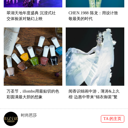
翠湖天地年度盛典 沉浸式社
CHEN.1988·陈龙：用设计致
交体验派对魅幻上映
敬最美的时代
万圣节，illombo用最贴切的色
闻香识锦画中游，薄涛&上久
彩圆满最大胆的想象
楷·边惠中带来“锦衣御裳”繁
华新梦
时尚芭莎
TA 的主页