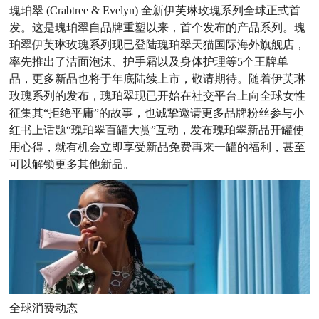
瑰珀翠 (Crabtree & Evelyn) 全新伊芙琳玫瑰系列全球正式首
发。这是瑰珀翠自品牌重塑以来，首个发布的产品系列。瑰
珀翠伊芙琳玫瑰系列现已登陆瑰珀翠天猫国际海外旗舰店，
率先推出了洁面泡沫、护手霜以及身体护理等5个王牌单
品，更多新品也将于年底陆续上市，敬请期待。随着伊芙琳
玫瑰系列的发布，瑰珀翠现已开始在社交平台上向全球女性
征集其“拒绝平庸”的故事，也诚挚邀请更多品牌粉丝参与小
红书上话题“瑰珀翠百罐大赏”互动，发布瑰珀翠新品开罐使
用心得，就有机会立即享受新品免费再来一罐的福利，甚至
可以解锁更多其他新品。
全球消费动态