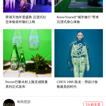
翠湖天地年度盛典 沉浸式社
KnowYourself“城市修行”带来
交体验派对魅幻上映
沉浸式身心体验
Perrier巴黎水村上隆灵感限量
CHEN.1988·陈龙：用设计致
系列正式发布
敬最美的时代
时尚芭莎
TA 的主页