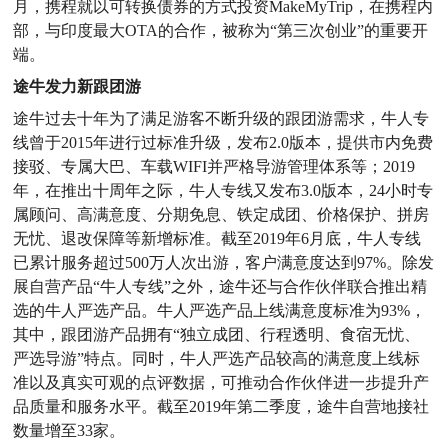
月，携程就以可转换债券的方式投资MakeMyTrip，在携程内
部，与印度最大OTA的合作，被称为“第三次创业”的重要开
端。
途牛发力新跟团游
途牛过去十年为了满足游客不断升级的跟团游需求，牛人专
线曾于2015年进行过标准升级，发布2.0版本，提供市内免费
接驳、专属大巴、车载WIFI并严格导游管理体系等；2019
年，在推出十周年之际，牛人专线又发布3.0版本，24小时专
属顾问、高满意度、分期免息、铁定成团、价格保护、拼房
无忧、退改保障等新增标准。截至2019年6月底，牛人专线
已累计服务超过500万人次出游，客户满意度达到97%。除发
展自营产品“牛人专线”之外，途牛还与合作伙伴联合推出精
选的牛人严选产品。牛人严选产品上线满意度标准为93%，
其中，跟团游产品拥有“独立成团、行程透明、食宿无忧、
严选导游”特点。同时，牛人严选产品较高的满意度上线标
准以及真实可观的点评数据，可推动合作伙伴进一步提升产
品质量和服务水平。截至2019年第二季度，途牛自营地接社
数量增至33家。