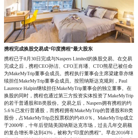
携程完成换股交易成“印度携程”最大股东
携程已于8月30日完成与Naspers Limited的换股交易。在交易
完成之后，携程CEO孙洁、CFO王肖璠、CTO熊星已被任命
为MakeMyTrip董事会成员。携程执行董事会主席梁建章亦继
续担任MakeMyTrip董事会成员。按照纳斯达克规则，Paul
Laurence Halpin继续担任MakeMyTrip董事会的独立董事。在
换股的同时，携程也通过第三方投资实体投资了MakeMyTrip
的若干普通股和B类股份。交易之后，Naspers拥有携程的约
5.6％已发行普通股，而携程拥有MakeMyTrip的普通股和B类
股份，占MakeMyTrip总投票权的约49.0％。MakeMyTrip成立
于2000年，十年后登陆美国纳斯达克市场，过去几年交易额
的复合增长率达到43%，被称为“印度的携程”。早在2016年1