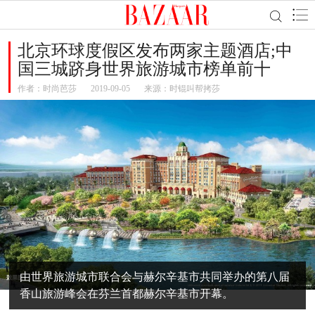
北京环球度假区发布两家主题酒店;中
国三城跻身​世界旅游城市榜单前十
作者：
时尚芭莎
2019-09-05
来源：时锟叫帮拷莎
由世界旅游城市联合会与赫尔辛基市共同举办的第八届
香山旅游峰会在芬兰首都赫尔辛基市开幕。