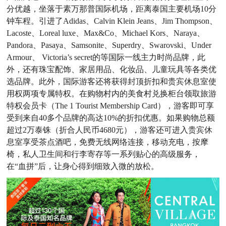
分优越，坐落于素万那普国际机场，距离泰国主要机场10分
钟车程。引进了Adidas、Calvin Klein Jeans、Jim Thompson、
Lacoste、Loreal luxe、Max&Co、Michael Kors、Naraya、
Pandora、Pasaya、Samsonite、Superdry、Swarovski、Under
Armour、 Victoria’s secret的等国际一线主力时尚品牌，此
外，还有珠宝配饰、家居用品、化妆品、儿童玩具等各类优
选品牌。此外，国际游客还将获得封顶折扣和贵宾休息室使
用权两项专属特权。在购物村内的美食村兑换柜台领取旅游
特权会员卡（The 1 Tourist Membership Card），游客即可享
受到来自40多个品牌的高达10%的折扣优惠。如果购物总额
超过2万泰铢（折合人民币4680元），游客还可进入贵宾休
息室享受茶点酒吧，免费无线网络连接，移动充电，按摩
椅，私人卫生间和行李寄存等一系列贴心的高级服务，
在“血拼”后，让身心得到细致入微的放松。