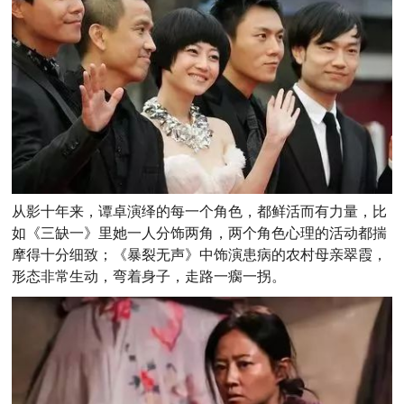
从影十年来，谭卓演绎的每一个角色，都鲜活而有力量，比
如《三缺一》里她一人分饰两角，两个角色心理的活动都揣
摩得十分细致；《暴裂无声》中饰演患病的农村母亲翠霞，
形态非常生动，弯着身子，走路一瘸一拐。