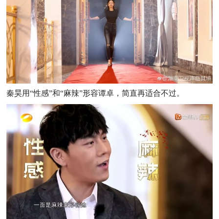
秦昊用“性感”和“麻辣”形容谭卓，简直再适合不过。