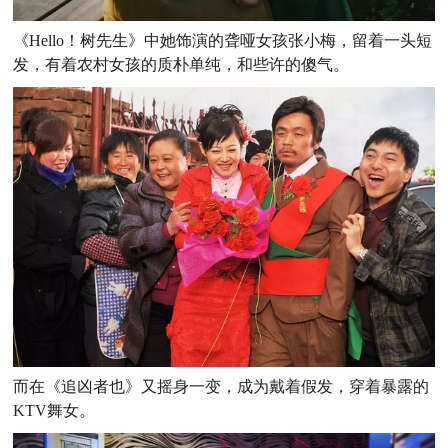
《Hello！树先生》中她饰演的聋哑女孩张小梅，留着一头短
发，有着农村女孩的质朴单纯，和些许的傻气。
而在《追凶者也》又摇身一变，成为戴着假发，穿着暴露的
KTV舞女。