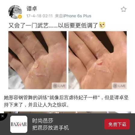
她形容钢管舞的训练“就像后宫虐待妃子一样”，但是谭卓坚
持下来了，并且让人为之惊叹。