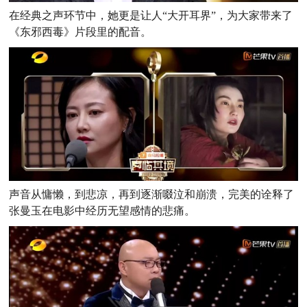
在经典之声环节中，她更是让人“大开耳界”，为大家带来了
《东邪西毒》片段里的配音。
声音从慵懒，到悲凉，再到逐渐啜泣和崩溃，完美的诠释了
张曼玉在电影中经历无望感情的悲痛。