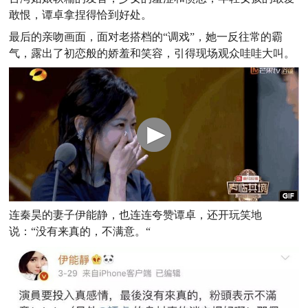
敢恨，谭卓拿捏得恰到好处。
最后的亲吻画面，面对老搭档的“调戏”，她一反往常的霸
气，露出了初恋般的娇羞和笑容，引得现场观众哇哇大叫。
连秦昊的妻子伊能静，也连连夸赞谭卓，还开玩笑地
说：“没有来真的，不满意。“