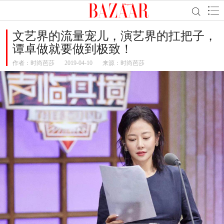
文艺界的流量宠儿，演艺界的扛把子，
谭卓做就要做到极致！
作者：
时尚芭莎
2019-04-10
来源：时尚芭莎