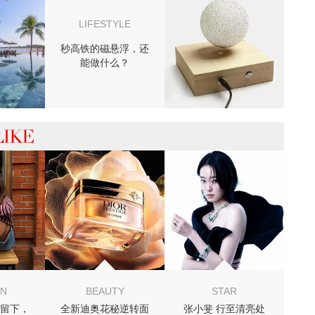
LIFESTYLE
秒高铁的磁悬浮，还
能做什么？
 你可能喜欢
ON
BEAUTY
STAR
留下，
全新迪奥花秘逆转面
张小斐 行至清亮处