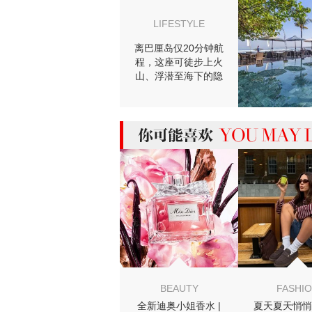
LIFESTYLE
离巴厘岛仅20分钟航
程，这座可徒步上火
山、浮潜至海下的隐
世小岛才是探险家和
海岛控必去之地！
MIGHT LIKE
BEAUTY
FASHI
全新迪奥小姐香水 |
夏天夏天悄悄