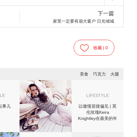
下一篇
家里一定要有扇大窗户 日光倾城
收藏 |
0
美食
巧克力
火腿
LE
LIFESTYLE
点事儿
以傲慢迎接偏见 | 英
伦玫瑰Keira
Knightley在最美的年
华活出了最好的自己