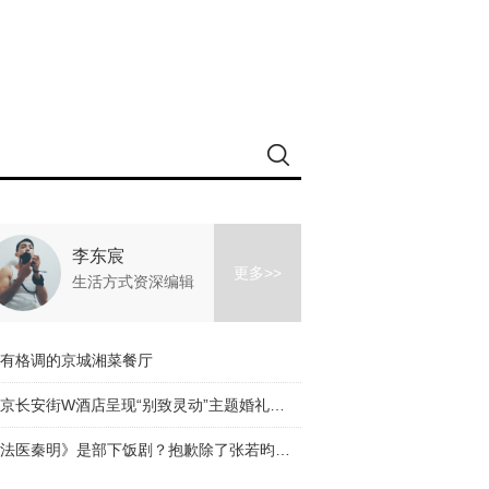
李东宸
更多>>
生活方式资深编辑
有格调的京城湘菜餐厅
北京长安街W酒店呈现“别致灵动”主题婚礼沙龙
《法医秦明》是部下饭剧？抱歉除了张若昀的颜我什么都看不下去！