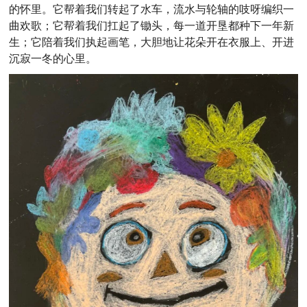
的怀里。它帮着我们转起了水车，流水与轮轴的吱呀编织一
曲欢歌；它帮着我们扛起了锄头，每一道开垦都种下一年新
生；它陪着我们执起画笔，大胆地让花朵开在衣服上、开进
沉寂一冬的心里。