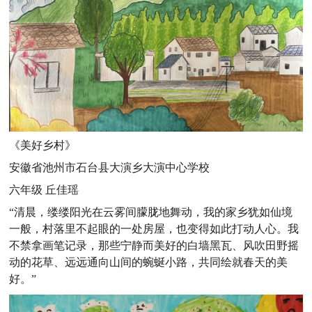
《美好乡村》
安徽省池州市石台县大演乡大演中心学校
六年级 丘佳瑶
“清晨，缕缕阳光在云雾间朦胧地舞动，我的家乡犹如仙境
一般，村落里不起眼的一处房屋，也变得如此打动人心。我
不禁拿画笔记录，那些宁静而美好的白墙黑瓦、风吹田野摇
动的花草、远远通向山间的蜿蜒小路，共同绘就春天的美
好。”