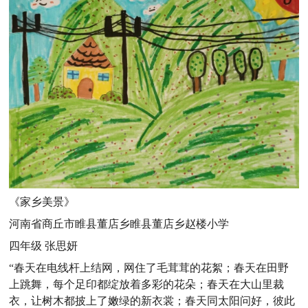
《家乡美景》
河南省商丘市睢县董店乡睢县董店乡赵楼小学
四年级 张思妍
“春天在电线杆上结网，网住了毛茸茸的花絮；春天在田野
上跳舞，每个足印都绽放着多彩的花朵；春天在大山里裁
衣，让树木都披上了嫩绿的新衣裳；春天同太阳问好，彼此