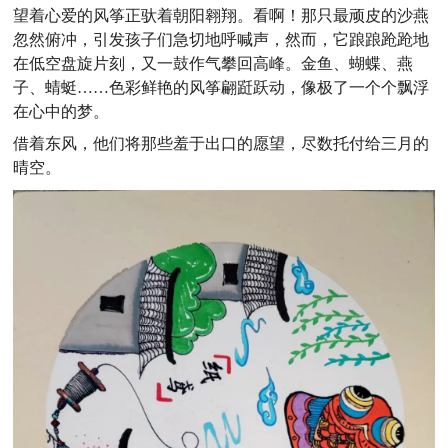
望着心爱的风筝正驮着朝阳翱翔。看啊！那只最顽皮的沙燕
忽然俯冲，引发孩子们急切地呼喊声，然而，它踉踉跄跄地
在低空盘旋片刻，又一鼓作气攀回高峰。金鱼、蝴蝶、燕
子、蜻蜓……色彩鲜艳的风筝翩跹跃动，像极了一个个飘浮
在心中的梦。
借着东风，他们将那些羞于出口的愿望，尽数托付给三月的
晴空。