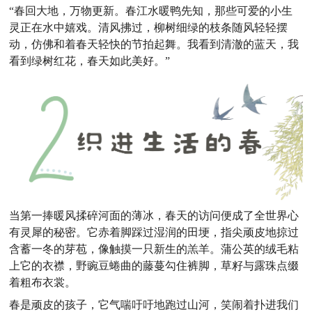
“春回大地，万物更新。春江水暖鸭先知，那些可爱的小生
灵正在水中嬉戏。清风拂过，柳树细绿的枝条随风轻轻摆
动，仿佛和着春天轻快的节拍起舞。我看到清澈的蓝天，我
看到绿树红花，春天如此美好。”
当第一捧暖风揉碎河面的薄冰，春天的访问便成了全世界心
有灵犀的秘密。它赤着脚踩过湿润的田埂，指尖顽皮地掠过
含蓄一冬的芽苞，像触摸一只新生的羔羊。蒲公英的绒毛粘
上它的衣襟，野豌豆蜷曲的藤蔓勾住裤脚，草籽与露珠点缀
着粗布衣裳。
春是顽皮的孩子，它气喘吁吁地跑过山河，笑闹着扑进我们