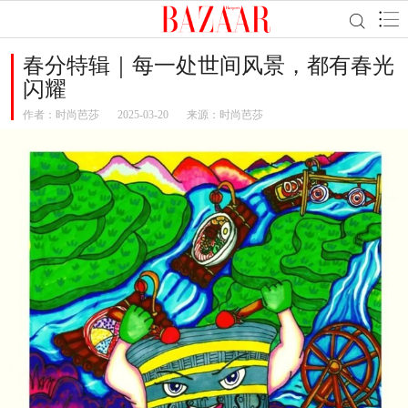
春分特辑｜每一处世间风景，都有春光
闪耀
作者：
时尚芭莎
2025-03-20
来源：时尚芭莎