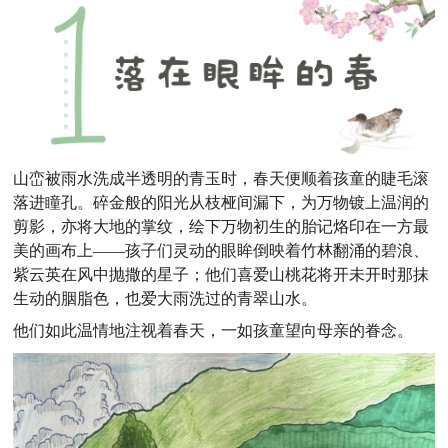
山峦被雨水洗成半透明的青玉时，春天便顺着孩童的睫毛滚
落进瞳孔。碎金般的阳光从枝桠间漏下，为万物镀上温润的
剪影，亦将大地的掌纹，绘下万物初生的胎记烙印在一方最
美的画布上——孩子们灵动的眼眸倒映着竹林翻涌的碧浪、
紫云英在风中抛撒的星子；他们喜爱山桃花将开未开时那抹
生动的胭脂色，也爱大雨洗过的青翠山水。
他们如此温情地注视着春天，一如孩童望向母亲的眷念。