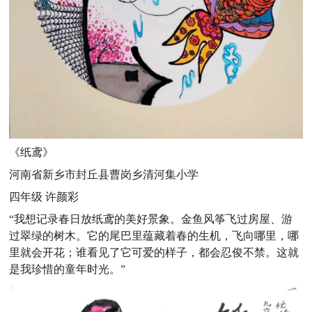
《纸鸢》
河南省新乡市封丘县曹岗乡清河集小学
四年级 许颜彩
“我想记录春日放纸鸢的美好景象。金鱼风筝飞过房屋、游
过翠绿的树木。它的尾巴里蕴藏着春的生机，飞向哪里，哪
里就会开花；谁看见了它可爱的样子，都会忍俊不禁。这就
是我珍惜的童年时光。”