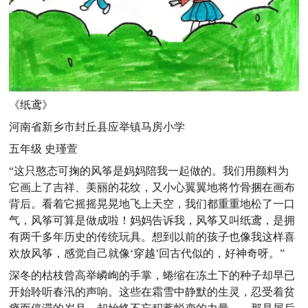
《纸鸢》
河南省新乡市封丘县应举镇马房小学
五年级 史瑾萱
“这只憨态可掬的风筝是妈妈陪我一起做的。我们用颜料为
它画上了吉祥、美丽的花纹，又小心翼翼地将竹骨捆在画布
背后。看着它摇摇晃晃地飞上天空，我们都重重地松了一口
气，风筝可算是做成啦！妈妈告诉我，风筝又叫纸鸢，是拥
有两千多年历史的传统玩具。想到以前的孩子也像我这样喜
欢放风筝，感觉自己就像‘穿越’回古代似的，好神奇呀。”
深冬的枯枝曾高举嶙峋的手掌，蜷缩在冻土下的种子却早已
开始聆听春汛的声响。这些在霜雪中静默的生灵，忍受着贫