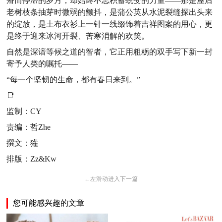
瘠而停滞的岁月，却始终不忘积蓄蜕变的力量——那是屋后
老树枝条抽芽时微弱的颤抖，是蒲公英从水泥裂缝探出头来
的绽放，是土布衣衫上一针一线缀饰着吉祥图案的用心，更
是终于迎来冰河开裂、苦寒消解的欢笑。
自然是深谙等候之道的智者，它正用粗粝的双手写下新一封
寄予人类的嘱托——
“每一个坚韧的生命，都有春日来到。”
📑
监制：CY
责编：哲Zhe
撰文：獾
排版：Zz&Kw
←
左滑动进入下一篇
您可能感兴趣的文章