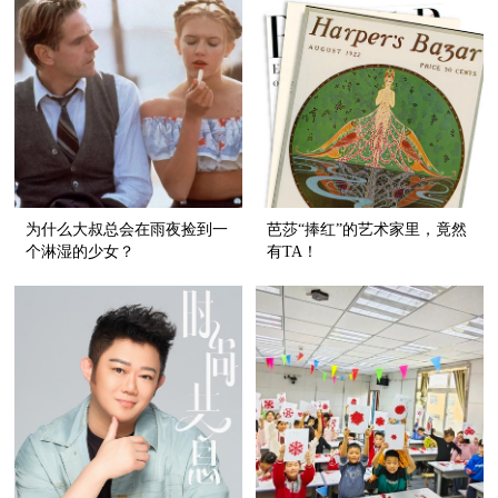
为什么大叔总会在雨夜捡到一
芭莎“捧红”的艺术家里，竟然
个淋湿的少女？
有TA！