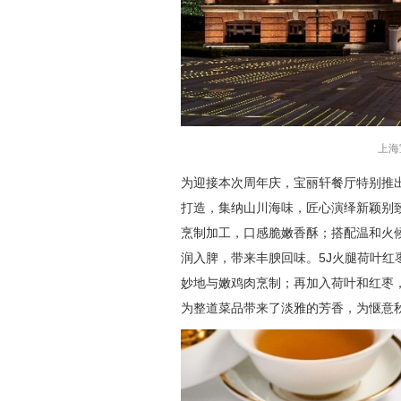
上海
为迎接本次周年庆，宝丽轩餐厅特别推
打造，集纳山川海味，匠心演绎新颖别
烹制加工，口感脆嫩香酥；搭配温和火
润入脾，带来丰腴回味。5J火腿荷叶红
妙地与嫩鸡肉烹制；再加入荷叶和红枣
为整道菜品带来了淡雅的芳香，为惬意