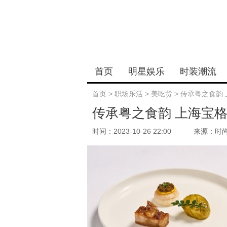
首页
明星娱乐
时装潮流
首页
>
职场乐活
>
美吃货
>
传承粤之食韵
传承粤之食韵 上海宝
时间：2023-10-26 22:00
来源：时