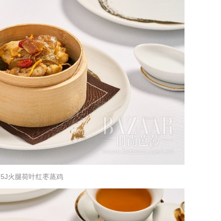
5J火腿荷叶红枣蒸鸡