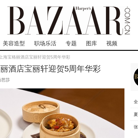
美容造型
职场乐活
专题
图库
视频
 上海宝格丽酒店宝丽轩迎贺5周年华彩
格丽酒店宝丽轩迎贺5周年华彩
尚芭莎
全
夏
张