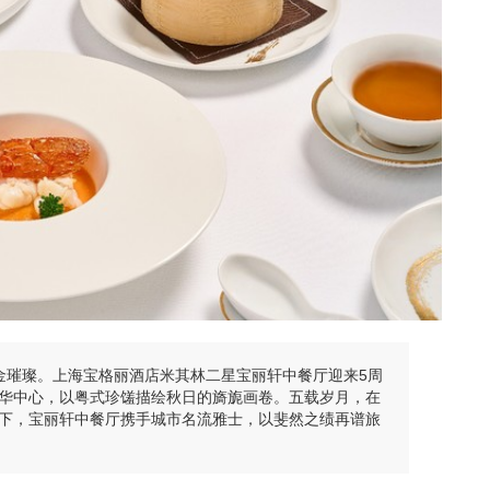
，鎏金璀璨。上海宝格丽酒店米其林二星宝丽轩中餐厅迎来5周
华中心，以粤式珍馐描绘秋日的旖旎画卷。五载岁月，在
下，宝丽轩中餐厅携手城市名流雅士，以斐然之绩再谱旅