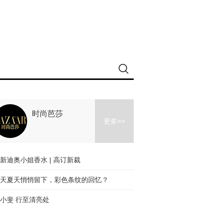
时尚芭莎
更多>>
新迪奥小姐香水 | 高订新裁
天夏天悄悄留下，彩色条纹的回忆？
小斐 行至清亮处