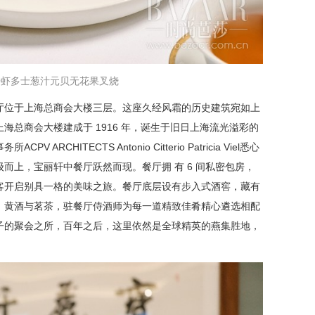
酱虾多士葱汁元贝无花果叉烧
厅位于上海总商会大楼三层。这座久经风霜的历史建筑宛如上
海总商会大楼建成于 1916 年，诞生于旧日上海流光溢彩的
CHITECTS Antonio Citterio Patricia Viel悉心
而上，宝丽轩中餐厅跃然而现。餐厅拥 有 6 间私密包房，
客开启别具一格的美味之旅。餐厅底层设有步入式酒窖，藏有
、黄酒与茗茶，驻餐厅侍酒师为每一道精致佳肴精心遴选相配
子的聚会之所，百年之后，这里依然是全球精英的燕集胜地，