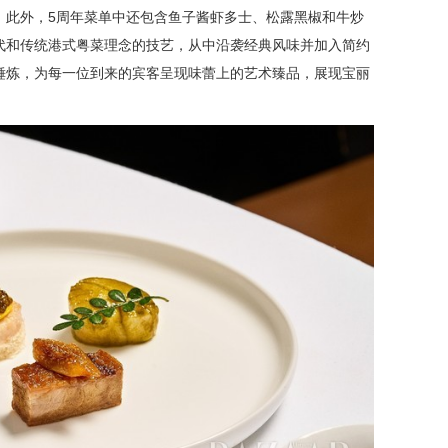
。此外，5周年菜单中还包含鱼子酱虾多士、松露黑椒和牛炒
代和传统港式粤菜理念的技艺，从中沿袭经典风味并加入简约
锤炼，为每一位到来的宾客呈现味蕾上的艺术臻品，展现宝丽