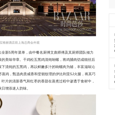
宝格丽酒店前上海总商会外观
出全新5周年菜单，由中餐名厨傅文彪师傅及其厨师团队倾力
致的美味华章。干鸡松五黑鸡清炖响螺，将鸡脯肉切成细丝后
候下清炖的五黑鸡，再以鲜嫩多汁的响螺肉为辅，丰富滋味沁
枣蒸鸡，甄选肉质咸香和坚韧纹理的伊比利亚5J火腿，将其巧
，叶片的清新香气和红枣的香甜在蒸煮过程中渗透于食材中，
秋日增添迷人韵味。