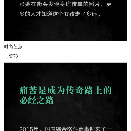
时尚芭莎
，赞73