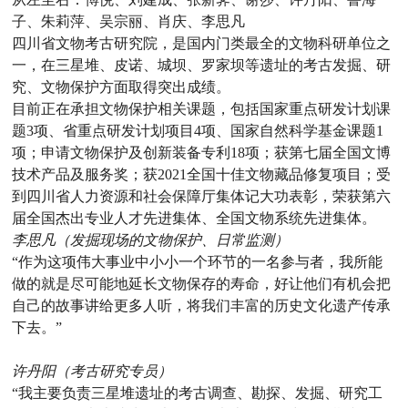
子、朱莉萍、吴宗丽、肖庆、李思凡
四川省文物考古研究院，是国内门类最全的文物科研单位之
一，在三星堆、皮诺、城坝、罗家坝等遗址的考古发掘、研
究、文物保护方面取得突出成绩。
目前正在承担文物保护相关课题，包括国家重点研发计划课
题3项、省重点研发计划项目4项、国家自然科学基金课题1
项；申请文物保护及创新装备专利18项；获第七届全国文博
技术产品及服务奖；获2021全国十佳文物藏品修复项目；受
到四川省人力资源和社会保障厅集体记大功表彰，荣获第六
届全国杰出专业人才先进集体、全国文物系统先进集体。
李思凡（发掘现场的文物保护、日常监测）
“作为这项伟大事业中小小一个环节的一名参与者，我所能
做的就是尽可能地延长文物保存的寿命，好让他们有机会把
自己的故事讲给更多人听，将我们丰富的历史文化遗产传承
下去。”
许丹阳（考古研究专员）
“我主要负责三星堆遗址的考古调查、勘探、发掘、研究工