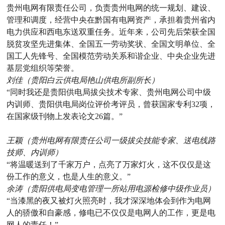
贵州电网有限责任公司，负责贵州电网的统一规划、建设、
管理和调度，经营中央在黔国有电网资产，承担着贵州省内
电力供应和西电东送双重任务。近年来，公司先后荣获全国
脱贫攻坚先进集体、全国五一劳动奖状、全国文明单位、全
国工人先锋号、全国模范劳动关系和谐企业、中央企业先进
基层党组织等荣誉。
刘佳（贵阳白云供电局艳山供电所副所长）
“同时我还是贵阳供电局拔尖技术专家、贵州电网公司中级
内训师、贵阳供电局岗位评价考评员，曾获国家专利32项，
在国家级刊物上发表论文26篇。”
王颖（贵州电网有限责任公司一级拔尖技能专家、送电线路
技师、内训师）
“将温暖送到了千家万户，点亮了万家灯火，这不仅仅是这
份工作的意义，也是人生的意义。”
余涛（贵阳供电局变电管理一所站用电源检修中级作业员）
“当漆黑的夜又被灯火照亮时，我才深深地体会到作为电网
人的骄傲和自豪感，修电已不仅仅是电网人的工作，更是电
网人的责任！”