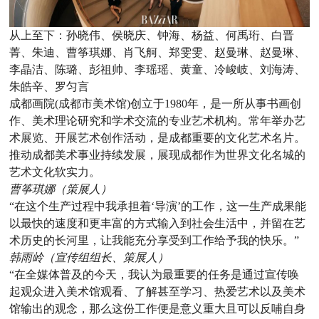
从上至下：孙晓伟、侯晓庆、钟海、杨益、何禹珩、白晋
菁、朱迪、曹筝琪娜、肖飞舸、郑雯雯、赵曼琳、赵曼琳、
李晶洁、陈璐、彭祖帅、李瑶瑶、黄童、冷峻岐、刘海涛、
朱皓辛、罗匀言
成都画院(成都市美术馆)创立于1980年，是一所从事书画创
作、美术理论研究和学术交流的专业艺术机构。常年举办艺
术展览、开展艺术创作活动，是成都重要的文化艺术名片。
推动成都美术事业持续发展，展现成都作为世界文化名城的
艺术文化软实力。
曹筝琪娜（策展人）
“在这个生产过程中我承担着‘导演’的工作，这一生产成果能
以最快的速度和更丰富的方式输入到社会生活中，并留在艺
术历史的长河里，让我能充分享受到工作给予我的快乐。”
韩雨岭（宣传组组长、策展人）
“在全媒体普及的今天，我认为最重要的任务是通过宣传唤
起观众进入美术馆观看、了解甚至学习、热爱艺术以及美术
馆输出的观念，那么这份工作便是意义重大且可以反哺自身