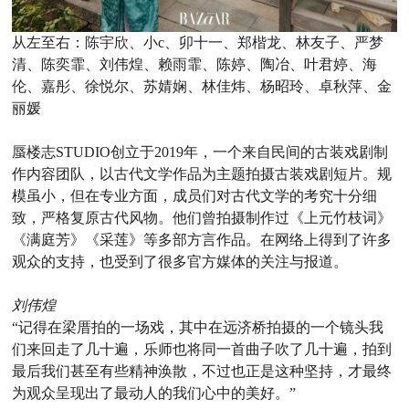
从左至右：陈宇欣、小c、卯十一、郑楷龙、林友子、严梦
清、陈奕霏、刘伟煌、赖雨霏、陈婷、陶冶、叶君婷、海
伦、嘉彤、徐悦尔、苏婧娴、林佳炜、杨昭玲、卓秋萍、金
丽媛
蜃楼志STUDIO创立于2019年，一个来自民间的古装戏剧制
作内容团队，以古代文学作品为主题拍摄古装戏剧短片。规
模虽小，但在专业方面，成员们对古代文学的考究十分细
致，严格复原古代风物。他们曾拍摄制作过《上元竹枝词》
《满庭芳》《采莲》等多部方言作品。在网络上得到了许多
观众的支持，也受到了很多官方媒体的关注与报道。
刘伟煌
“记得在梁厝拍的一场戏，其中在远济桥拍摄的一个镜头我
们来回走了几十遍，乐师也将同一首曲子吹了几十遍，拍到
最后我们甚至有些精神涣散，不过也正是这种坚持，才最终
为观众呈现出了最动人的我们心中的美好。”