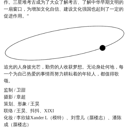
作。三星堆考古成为了大众了解考古、了解中华早期文明的
一扇窗口，为增加文化自信、建设文化强国也起到了一定的
促进作用。”
追光的人身披光芒，勤劳的人收获梦想。无论身处何地，每
一个为自己热爱的事情而努力耕耘着的年轻人，都值得歌
颂。
监制 / 卫甜
摄影 / 章超
策划、形象 / 王昊
联络 / 王昊、抖抖、XIXI
化妆 / 李欣辕Xander L（模特）、刘雪儿（蜃楼志）、潘陈
成（蜃楼志）