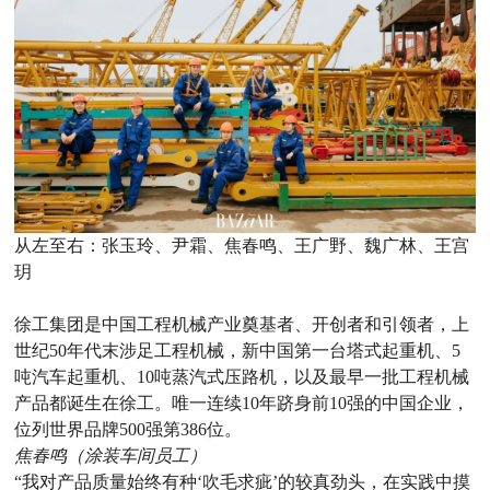
从左至右：张玉玲、尹霜、焦春鸣、王广野、魏广林、王宫
玥
徐工集团是中国工程机械产业奠基者、开创者和引领者，上
世纪50年代末涉足工程机械，新中国第一台塔式起重机、5
吨汽车起重机、10吨蒸汽式压路机，以及最早一批工程机械
产品都诞生在徐工。唯一连续10年跻身前10强的中国企业，
位列世界品牌500强第386位。
焦春鸣（涂装车间员工）
“我对产品质量始终有种‘吹毛求疵’的较真劲头，在实践中摸