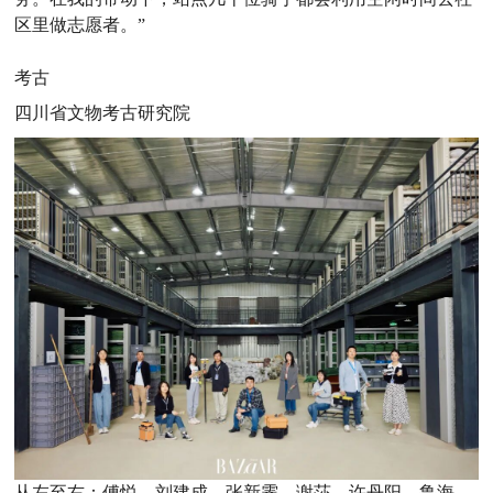
区里做志愿者。”
考古
四川省文物考古研究院
从左至右：傅悦、刘建成、张新霁、谢莎、许丹阳、鲁海