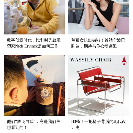
数字创意时代，比利时先锋雕
芭鲨女孩出街啦！首站宁波已
塑家Nick Ervinck是如何工作
到达，期待与你心动邂逅！
的？
他们“放飞自我”，竟是我们最
B3椅！一把椅子背后的现代设
想看到的！
计史