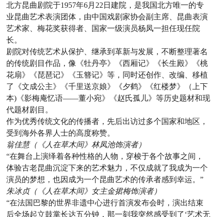
北方昆曲剧院于1957年6月22日建院，是我国北方唯一的专
业昆曲艺术表演团体，由中国戏剧家协会副主席、昆曲表演
艺术家、梅花奖获得者、国家一级演员杨凤一担任现任院
长。
剧院对传统艺术从保护、继承到革新与发展，不断整理著名
的传统剧目作品，像《牡丹亭》《西厢记》《长生殿》《桃
花扇》《琵琶记》《玉簪记》等，同时还创作、改编、移植
了《文成公主》《千里送京娘》《夕鹤》《红楼梦》（上下
本)《影梅庵忆语——董小宛》《赵氏孤儿》等历史题材和现
代题材剧目。
作为优秀传统文化的传播者，先后出访过多个国家和地区，
受到海外各界人士的高度称赞。
翁佳慧（《人在草木间》林凤池饰演者）
“在舞台上演绎着各种性格的人物，穿梭于各个故事之间，
体验古老昆曲沉淀下来的艺术魅力，不仅成就了我成为一个
演员的梦想，也因成为一个昆曲艺术的传承者感到幸运。”
朱冰贞（《人在草木间》女主金捃梅饰演者）
“在法国巴黎的世界非遗中心进行首演发布会时，演出结束
后全场起立鼓掌长达五分钟，那一刻我突然感受到了‘艺术无