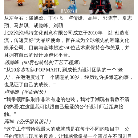
从左至右：潘旭盈、丁小飞、卢传姗、高坤、郭晓宁、夏志
翔、马梦琪、胡懿峰、刘萌
北京泡泡玛特文化创意有限公司成立于2010年，以“创造潮
流，传递美好”为品牌使命，旨在成为全球领先的潮流文化
娱乐公司。目前与全球超过350位艺术家保持合作关系，并
且拥有自己的设计师孵化平台。
胡懿峰（90后包装结构工艺工程师）
“从20多岁初识POP MART, 到成长为设计团队的一个‘老
人’，在泡泡度过了一个满意的30岁，经历过许多难忘的事，
也见证了自己的成长。”
卢传姗（平面组长）
“我带领团队制作非常有趣的包装，我对于潮玩有着数不清
的热爱,在这里我可以跟自己最爱的公仔设计师近距离接
触。”
高坤（公仔服装设计）
“这份工作带给我最大的成就感是在每个不同的项目中，公
仔的预期与现实的反差，让我感觉像是一个演员在不同剧目