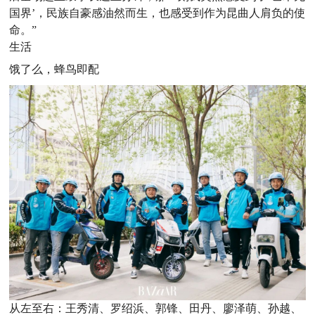
国界’，民族自豪感油然而生，也感受到作为昆曲人肩负的使
命。”
生活
饿了么，蜂鸟即配
从左至右：王秀清、罗绍浜、郭锋、田丹、廖泽萌、孙越、