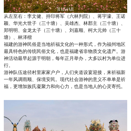
从左至右：李文健、持印将军（六林判院）、蒋宇濠、王诺
颖、华光大世子（三十塘）、吴雄杰、林郡主（三十塘）、
郑明明、金龙太子（三十塘）、刘嘉顺、柯大元帅（三十
塘）、林泽楷
福建的游神民俗是当地祈福文化的一种形式，作为福州地区
最具特色的传统民俗文化，也是福建省非物质文化遗产。游
神活动最早起源于明朝，每年正月举办，大多以村为单位进
行。
游神队伍途径村里家家户户，人们夹道设宴迎接，来祈福新
一年风调雨顺、保境安民。现代社会游神的意义不单单是祈
福，更增加族氏凝聚力和向心力，也是当地人的心灵寄托。