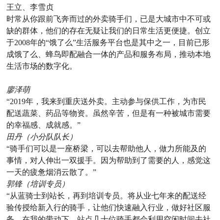
王立、李雪贞
时常从你跟前飞奔而过的外卖骑手们，已是大城市中不可或
缺的群体，他们的存在无疑让我们的日常生活更便捷。创立
于2008年的“饿了么”生活服务平台也是其中之一，目前已形
成饿了么、蜂鸟即配融合一体的产品和服务布局，推动本地
生活市场的数字化。
廖泽萌
“2019年，我来到重庆送外卖。主动参与保供工作，为市民
配送蔬菜、药品等物资。虽然辛苦，但是有一种被城市需要
的幸福感、成就感。”
田丹（小分队队长）
“骑手们可以是一座桥梁，可以去帮助他人，做力所能及的
事情，对人伸出一双援手。因为帮助到了需要的人，感觉这
一天的疲惫烟消云散了。”
郭锋（培训专员）
“从蓝骑士到站长，再到培训专员。将从业七年来的配送经
验传授给新入行的骑手，让他们快速融入行业，做好社区服
务。在我的带动下，站点几十位骑手都会利用空闲时间去社