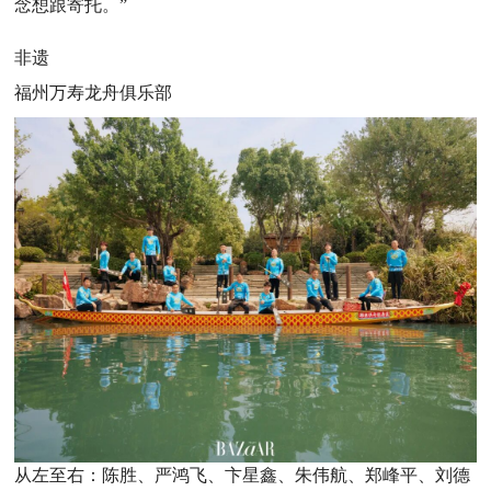
念想跟寄托。”
非遗
福州万寿龙舟俱乐部
从左至右：陈胜、严鸿飞、卞星鑫、朱伟航、郑峰平、刘德