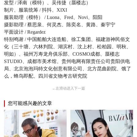
发型 / 泽南（模特）、吴传捷（蜃楼志）
制片、服装统筹 / 抖抖、XIXI
服装助理（模特） / Luona、Fred、Novi、阳阳
摄影助理 / 蔡思泉、何灵杰、陈奕名、黄路、秦宇宁
平面设计 / Regardez
特别鸣谢 / 中国船舶大连造船、徐工集团、福建游神民俗文
化（三十塘、六林判院、湖滨村、汶上村、松柏园、明秋、
明如）、福州万寿龙舟俱乐部、COSMO成都、蜃楼志
STUDIO、成都市美术馆、贵州电网有限责任公司贵阳供电
局、北京泡泡玛特文化创意有限公司、北方昆曲剧院、饿了
么，蜂鸟即配、四川省文物考古研究院
←
左滑动进入下一篇
您可能感兴趣的文章