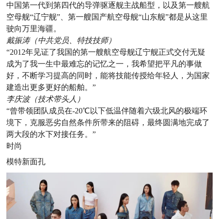
中国第一代到第四代的导弹驱逐舰主战船型，以及第一艘航
空母舰“辽宁舰”、第一艘国产航空母舰“山东舰”都是从这里
驶向万里海疆。
戴振涛（中共党员、特技技师）
“2012年见证了我国的第一艘航空母舰辽宁舰正式交付无疑
成为了我一生中最难忘的记忆之一，我希望把平凡的事做
好，不断学习提高的同时，能将技能传授给年轻人，为国家
建造出更多更好的船舶。”
李庆波（技术带头人）
“曾带领团队成员在-20℃以下低温伴随着六级北风的极端环
境下，克服恶劣自然条件所带来的阻碍，最终圆满地完成了
两大段的水下对接任务。”
时尚
模特新面孔