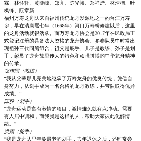
霖、林怀轩、黄晓峰、郑亮、陈光裕、郑祥烨、林浩楠、叶
枫锋、阮章新
福州万寿龙舟队来自福州传统龙舟发源地之一的台江万寿
乡，早在清康熙七年（1668年）河口万寿桥修建以后，这里
的龙舟活动就很活跃。而万寿龙舟协会是2017年在民政局正
式登记注册的具备法人资格的龙舟协会。参赛队员中时常出
现祖孙三代同船组合，祖父是舵手、儿子是教练、孙子是划
手，彰显了龙舟故里传人的特色和顽强拼搏的中华龙舟精神
的传承。
郑旗国（教练）
“我从父辈那儿完美地继承了万寿龙舟的优良传统，凭借自
身努力，从划手成为一名合格的龙舟教练，并带队取得优异
成绩。”
陈胜（划手）
“龙舟运动是富有激情的项目，激情难免就有点冲动。需要
有人居中调和，而我就是这样的人，帮助大家彼此化解情
绪。”
洪震（舵手）
“我是龙舟队里年龄最老的划手，去年退休之后，还时常参