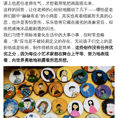
课上也惹任老师生气，才想着用笔把画面搭出来。
这样的回答，让任老师的心轻轻地颤动了几下——哪怕是老
师们眼中“赫赫有名”的小捣蛋，其实也有着细腻而天真的心
思，也许是害怕受伤，乐乐曾将它藏在顽劣的表象背后，却
依然难掩水晶般剔透的闪光。
我们习惯于用标准量化生活中的大事小事，但时常忽略
着，“美”应当是不被轻易定义的存在。无论孩子们交上的是
折纸或是绘画，制作得精良或是简单，
这些创作没有任何优
劣之分，因为每位小艺术家都在舞台上平等、努力地表现
着，向世界勇敢地袒露着所思所想。