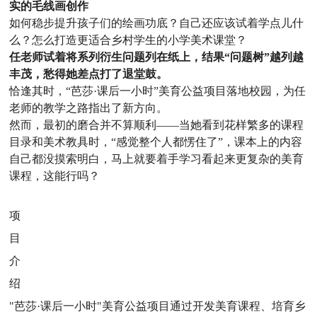
实的毛线画创作
如何稳步提升孩子们的绘画功底？自己还应该试着学点儿什
么？怎么打造更适合乡村学生的小学美术课堂？
任老师试着将系列衍生问题列在纸上，结果“问题树”越列越
丰茂，愁得她差点打了退堂鼓。
恰逢其时，“芭莎·课后一小时”美育公益项目落地校园，为任
老师的教学之路指出了新方向。
然而，最初的磨合并不算顺利——当她看到花样繁多的课程
目录和美术教具时，“感觉整个人都愣住了”，课本上的内容
自己都没摸索明白，马上就要着手学习看起来更复杂的美育
课程，这能行吗？
项
目
介
绍
"芭莎·课后一小时"美育公益项目通过开发美育课程、培育乡