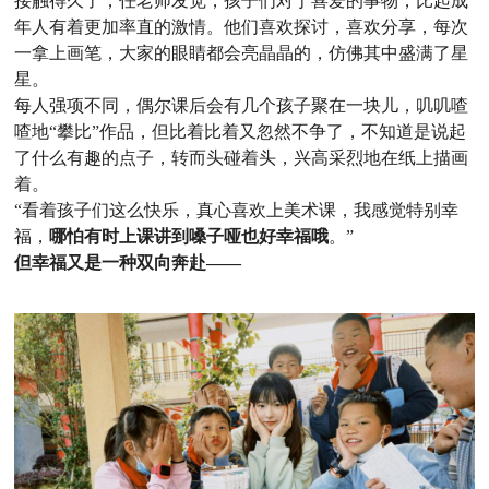
接触得久了，任老师发觉，孩子们对于喜爱的事物，比起成
年人有着更加率直的激情。他们喜欢探讨，喜欢分享，每次
一拿上画笔，大家的眼睛都会亮晶晶的，仿佛其中盛满了星
星。
每人强项不同，偶尔课后会有几个孩子聚在一块儿，叽叽喳
喳地“攀比”作品，但比着比着又忽然不争了，不知道是说起
了什么有趣的点子，转而头碰着头，兴高采烈地在纸上描画
着。
“看着孩子们这么快乐，真心喜欢上美术课，我感觉特别幸
福，
哪怕有时上课讲到嗓子哑也好幸福哦
。”
但幸福又是
一种双向奔赴——