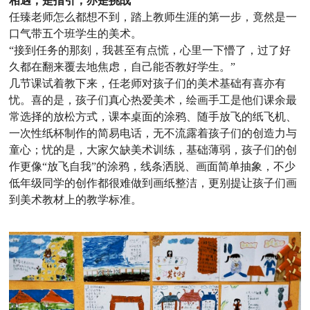
相遇，是指引，亦是挑战
任臻老师怎么都想不到，踏上教师生涯的第一步，竟然是一
口气带五个班学生的美术。
“接到任务的那刻，我甚至有点慌，心里一下懵了，过了好
久都在翻来覆去地焦虑，自己能否教好学生。”
几节课试着教下来，任老师对孩子们的美术基础有喜亦有
忧。喜的是，孩子们真心热爱美术，绘画手工是他们课余最
常选择的放松方式，课本桌面的涂鸦、随手放飞的纸飞机、
一次性纸杯制作的简易电话，无不流露着孩子们的创造力与
童心；忧的是，大家欠缺美术训练，基础薄弱，孩子们的创
作更像“放飞自我”的涂鸦，线条洒脱、画面简单抽象，不少
低年级同学的创作都很难做到画纸整洁，更别提让孩子们画
到美术教材上的教学标准。