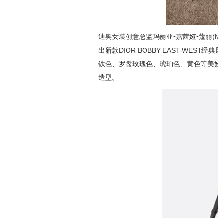
迪奥女装创意总监玛丽亚•嘉茜娅•蔻丽(MA
出新款DIOR BOBBY EAST-WE
铁色、罗盘玫瑰色、琥珀色、黄色等美
造型。