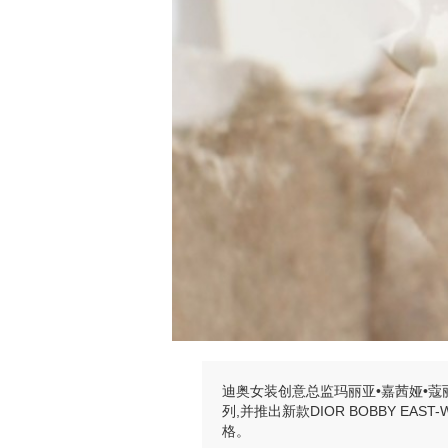
迪奥女装创意总监玛丽亚•嘉茜娅•蔻丽(M
列,并推出新款DIOR BOBBY E
格。