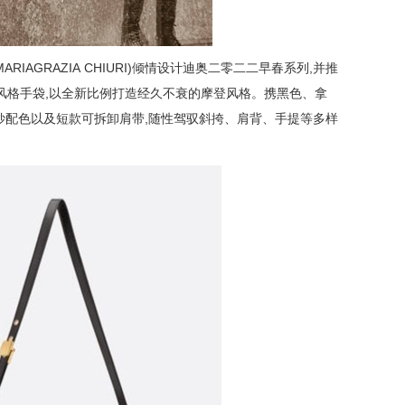
RIAGRAZIA CHIURI)倾情设计迪奥二零二二早春系列,并推
ST经典风格手袋,以全新比例打造经久不衰的摩登风格。携黑色、拿
妙配色以及短款可拆卸肩带,随性驾驭斜挎、肩背、手提等多样