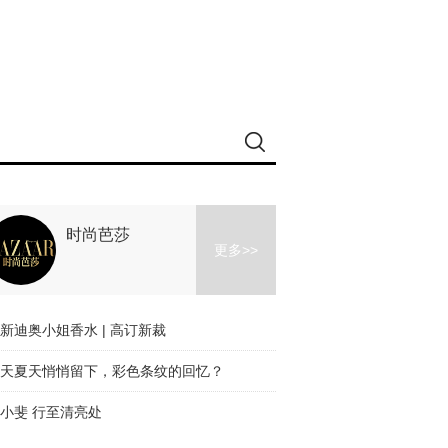
时尚芭莎
更多>>
新迪奥小姐香水 | 高订新裁
天夏天悄悄留下，彩色条纹的回忆？
小斐 行至清亮处