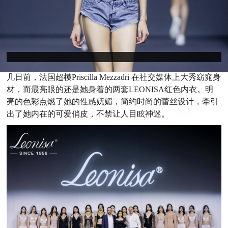
几日前，法国超模Priscilla Mezzadri 在社交媒体上大秀窈窕身
材，而最亮眼的还是她身着的两套LEONISA红色内衣。明
亮的色彩点燃了她的性感妩媚，简约时尚的蕾丝设计，牵引
出了她内在的可爱俏皮，不禁让人目眩神迷。