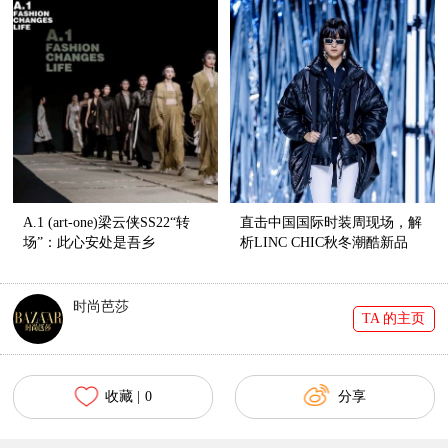
A.1 (art-one)梁云侠SS22“转
直击中国国际时装周现场，解
场”：此心安处是吾乡
析LINC CHIC秋冬潮酷新品
时尚芭莎
TA 的主页
收藏 |
0
分享