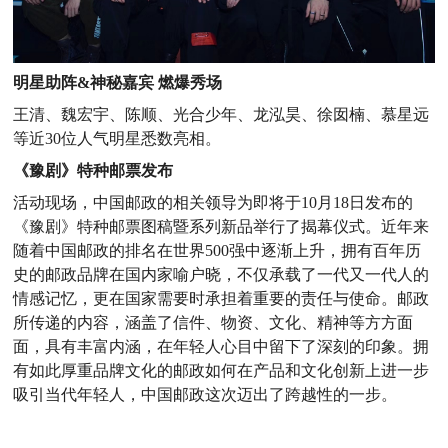
明星助阵
&神秘嘉宾 燃爆秀场
王清、魏宏宇、陈顺、光合少年、
龙泓昊、徐囡楠、慕星远
等近
30位人气明星悉数亮相。
《豫剧》特种邮票发布
活动现场，
中国邮政的相关领导为即将于
10月18日发布的
《豫剧》特种邮票图稿暨系列新品举行了揭幕仪式
。近年来
随着中国邮政的排名在世界
500强中逐渐上升，拥有百年历
史的邮政品牌在国内家喻户晓，不仅承载了一代又一代人的
情感记忆，更在国家需要时承担着重要的责任与使命。邮政
所传递的内容，涵盖了信件、物资、文化、精神等方方面
面，具有丰富内涵，在年轻人心目中留下了深刻的印象。拥
有如此厚重品牌文化的邮政如何在产品和文化创新上进一步
吸引当代年轻人，中国邮政这次迈出了跨越性的一步。