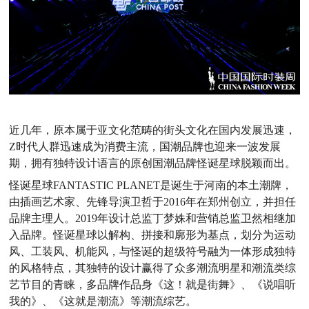
近几年，原本属于亚文化范畴的街头文化在国内发展迅速，
Z时代人群迅速成为消费主流，国潮品牌也迎来一波发展
期，拥有独特设计语言的原创国潮品牌怪诞星球脱颖而出。
怪诞星球
FANTASTIC PLANET是诞生于河南的本土潮牌，
由插画艺术家、先锋导演卫哲于2016年在郑州创立，并担任
品牌主理人。2019年设计总监丁梦姝和营销总监卫然相继加
入品牌。怪诞星球以解构、拼接和廓形为基点，划分为运动
风、工装风、机能风，与怪诞的超级符号融为一体形成独特
的风格特点，其独特的设计赢得了众多潮流明星和潮流类综
艺节目的青睐，多品牌作品身《这！就是街舞》、《说唱听
我的》、《这就是潮流》等潮流综艺。