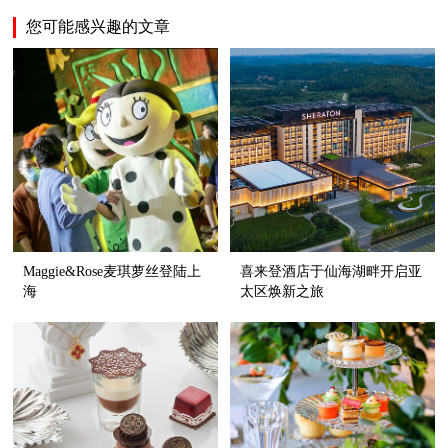
您可能感兴趣的文章
Maggie&Rose麦琪萝丝登陆上
喜来登酒店于仙海湖畔开启亚
海
太区焕新之旅