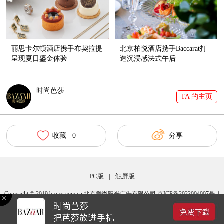
丽思卡尔顿酒店携手布契拉提
北京柏悦酒店携手Baccarat打
呈现夏日鎏金体验
造沉浸感法式午后
时尚芭莎
TA 的主页
收藏 |
0
分享
PC版
|
触屏版
Copyright © 2019 bazaar.com.cn 北京爱尚阳光广告有限公司 京ICP备2023004007号-1
京公网安备 11010502040483号