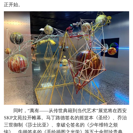
正开始。
同时，“萬有——从传世典籍到当代艺术”展览将在西安
SKP文苑拉开帷幕。马丁路德签名的摇篮本《圣经》、乔治
三世御制《莎士比亚》、拿破仑签名的《少年维特之烦
恼》、牛顿签名的《手绘插图之光学》等五十余部珍贵典