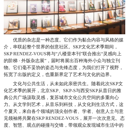
优质的杂志是一种态度。它们作为黏合内容与风格的媒
介，串联起整个世界的创意社区。SKP文化艺术季期间，
SKP RENDEZ-VOUS将与“八楼壹本刊”联合推出“灵感向上
的阶梯 · 外版杂志展”，届时将展出百种海外小众与独立刊
物。它们毫不妥协的姿态与先锋态度，为我们打开了视野，
拓宽了出版的定义，也重新界定了艺术与文化的边界。
文化与公共生活，从未如此亲密共生。随着此次SKP文
化艺术季的展开，北京SKP、SKP-S与西安SKP从昔日的雅
典公共广场汲取灵感，复苏城市文化公共空间的多重向心
力。从文学到艺术，从音乐到科技，从文化到生活方式，这
个夏天，来自各个领域的顶尖创作者、学者、创意人士与意
见领袖将共聚在SKP RENDEZ-VOUS，展开一次次意见、态
度、智慧、观点的碰撞与交锋，带领观众发现城市生活中的