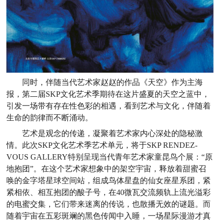
同时，伴随当代艺术家赵赵的作品《天空》作为主海
报，第二届SKP文化艺术季期待在这片盛夏的天空之蓝中，
引发一场带有存在性色彩的相遇，看到艺术与文化，伴随着
生命的韵律而不断涌动。
艺术是观念的传递，凝聚着艺术家内心深处的隐秘激
情。此次SKP文化艺术季艺术单元，将于SKP RENDEZ-
VOUS GALLERY特别呈现当代青年艺术家童昆鸟个展：“原
地抱团”。在这个艺术家想象中的架空宇宙，释放着甜蜜召
唤的金字塔星球空间站，组成鸟体星盘的仙女座星系团，紧
紧相依、相互抱团的酸子号，在40微瓦交流频轨上流光溢彩
的电蜜交集，它们带来迷离的传说，也散播无效的谜题。而
随着宇宙在五彩斑斓的黑色传闻中入睡，一场星际漫游才真