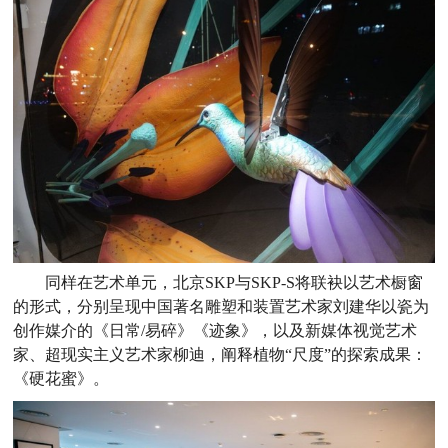
同样在艺术单元，北京SKP与SKP-S将联袂以艺术橱窗
的形式，分别呈现中国著名雕塑和装置艺术家刘建华以瓷为
创作媒介的《日常/易碎》《迹象》，以及新媒体视觉艺术
家、超现实主义艺术家柳迪，阐释植物“尺度”的探索成果：
《硬花蜜》。