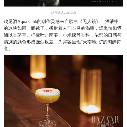
鸡尾酒Aqua Club
鸡尾酒Aqua Club的创作灵感来自歌曲《无人镜》，酒液中
的冰块如同一面镜子，折射着人们心灵的渴望，烟熏辣椒酒
辅以香茅草、柠檬叶、南姜、小米辣等香料，浓郁的口感与
清冽的颜色形成强烈反差，为宾客呈现“天南地北”的陶醉诗
意。