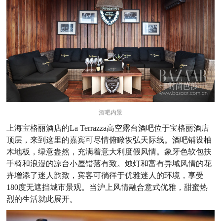
酒吧内景
上海宝格丽酒店的La Terrazza高空露台酒吧位于宝格丽酒店
顶层，来到这里的嘉宾可尽情俯瞰恢弘天际线。酒吧铺设柚
木地板，绿意盎然，充满着意大利度假风情。象牙色软包扶
手椅和浪漫的凉台小屋错落有致。烛灯和富有异域风情的花
卉增添了迷人韵致，宾客可徜徉于优雅迷人的环境，享受
180度无遮挡城市景观。当沪上风情融合意式优雅，甜蜜热
烈的生活就此展开。