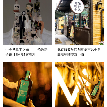
中央圣马丁之光 —— 伦敦新
北京服装学院创意集市以创意
晋设计师品牌睿睿邓
高温登陆望京小街
（RUIRUIDENG）的奇幻冒
险