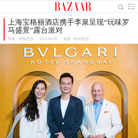
上海宝格丽酒店携手李泉呈现“玩味罗
马盛景”露台派对
作者：
时尚芭莎
2021-06-09
来源：时尚芭莎