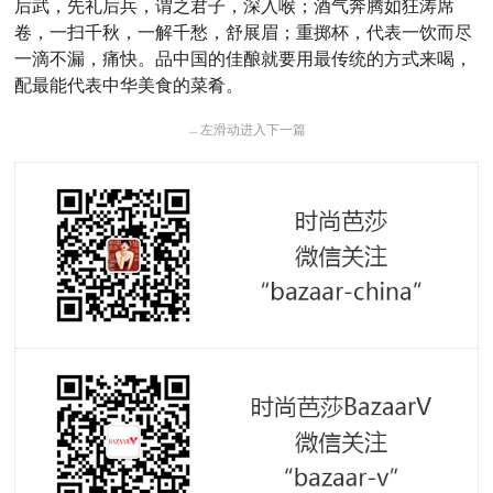
后武，先礼后兵，谓之君子
，
深入喉
；
酒气奔腾如狂涛席
卷，一扫千秋，一解千愁
，舒展眉；
重掷杯，代表一饮而尽
一滴不漏，痛快
。
品中国
的佳酿就要用最传统的方式来喝，
配
最能代表中华美食的菜肴。
←
左滑动进入下一篇