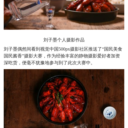
刘子墨个人摄影作品
刘子墨
偶然间看到视觉中国500px摄影社区推送了“国民美食
国民酱香”摄影大赛，作为经验丰富的静物摄影爱好者加资
深吃货，便毫不犹豫地参与到了此次大赛中。