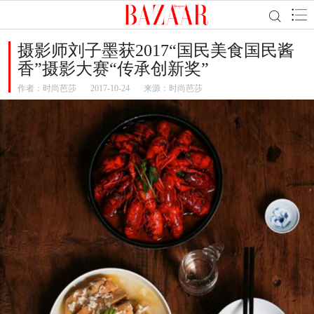
摄影师刘子墨获2017“国民美食国民酱
香”摄影大赛“传承创新奖”
作者：
时尚芭莎
2017-10-24
来源：时尚芭莎