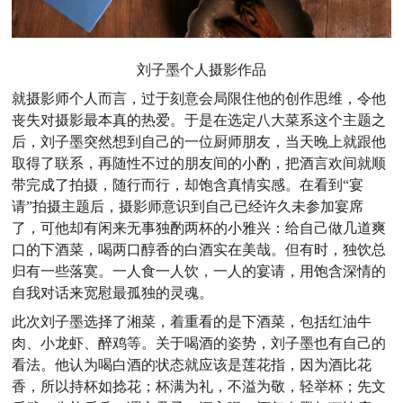
刘子墨个人摄影作品
就摄影师个人而言，过于刻意会局限住他的创作思维，令他
丧失对摄影最本真的热爱。于是在选定八大菜系这个主题之
后，
刘子墨
突然想到自己的一位厨师朋友，当天晚上就跟他
取得了联系，再随性不过的朋友间的小酌，把酒言欢间就顺
带完成了拍摄，随行而行，却饱含真情实感
。
在看到“宴
请”拍摄主题后，摄影师意识到自己已经许久未参加宴席
了，可他却有闲来无事独酌两杯的小雅兴
：
给自己做几道爽
口的下酒菜，喝两口醇香的白酒实在美哉
。
但有时，独饮总
归有一些落寞。一人食一人饮，一人的宴请，用饱含深情的
自我对话来宽慰最孤独的灵魂。
此次
刘子墨
选择了湘菜，着重看的是下酒菜，
包括
红油牛
肉
、
小龙虾
、
醉鸡等。关于喝酒的姿势，
刘子墨
也有自己的
看法。他认为喝白酒的状态就应该是莲花指，因为酒比花
香，所以持杯如捻花
；
杯满为礼，不溢为敬
，
轻举杯
；
先文