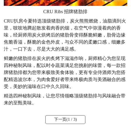
CRU Ribs 招牌猪肋排
CRU扒房今夏特选顶级猪肋排，炭火熊熊燃烧，油脂滴到火
里，吱吱地腾起散发着肉香的烟，在空气中弥漫着肉的香
味，经厨师用炭火烘烤后的猪肋骨变得酥脆鲜嫩，肋骨边缘
焦脆香溢，酥脆的金色外皮，与众不同的柔嫩口感，细嫩多
汁，一口下去，尽是大大的满足感。
鲜嫩的猪肋排在炭火的炙烤下滋滋作响，厨师精心为您呈现
四种秘制风味，配以时令蔬菜满足您挑剔的味蕾，每一款招
牌猪肋排都为您带来极致美食体验，更有专业侍酒师为您搭
配精选波尔本，为肉食爱好者带来终极肉质与美酒融合的感
受，美妙的滋味在口中久久回味。
精选四种秘制风味，让您尽情领略顶级猪肋排与风味融合带
来的至甄美味。
下一页(
1
/ 3)