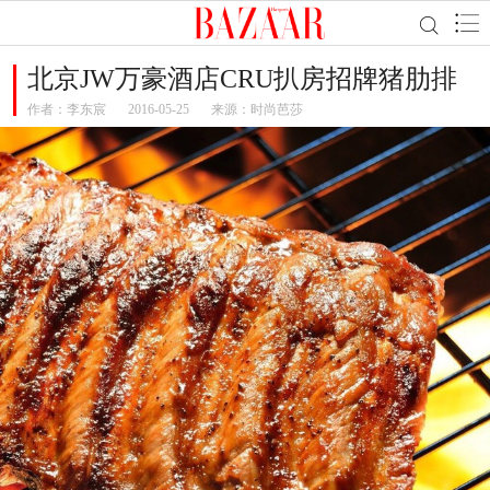
北京JW万豪酒店CRU扒房招牌猪肋排
作者：
李东宸
2016-05-25
来源：时尚芭莎