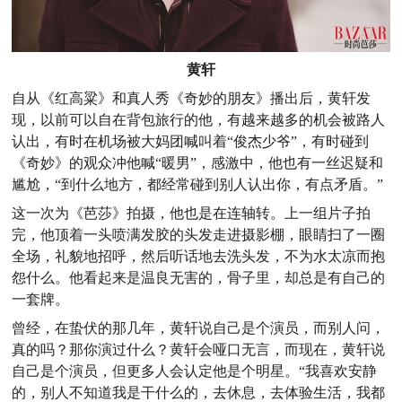
黄轩
自从《红高粱》和真人秀《奇妙的朋友》播出后，黄轩发
现，以前可以自在背包旅行的他，有越来越多的机会被路人
认出，有时在机场被大妈团喊叫着“俊杰少爷”，有时碰到
《奇妙》的观众冲他喊“暖男”，感激中，他也有一丝迟疑和
尴尬，“到什么地方，都经常碰到别人认出你，有点矛盾。”
这一次为《芭莎》拍摄，他也是在连轴转。上一组片子拍
完，他顶着一头喷满发胶的头发走进摄影棚，眼睛扫了一圈
全场，礼貌地招呼，然后听话地去洗头发，不为水太凉而抱
怨什么。他看起来是温良无害的，骨子里，却总是有自己的
一套牌。
曾经，在蛰伏的那几年，黄轩说自己是个演员，而别人问，
真的吗？那你演过什么？黄轩会哑口无言，而现在，黄轩说
自己是个演员，但更多人会认定他是个明星。“我喜欢安静
的，别人不知道我是干什么的，去休息，去体验生活，我都