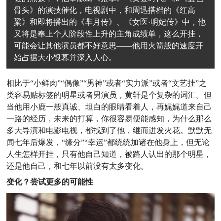
骨头》的演技催化，电视剧中，和周迅搭档的《红高
粱》和即将播出的《芈月传》、《女医·明妃传》中，他
又将是奉上个人阶段性上升的主角成绩单，这么开挂，
可能会让其他演员都不好意思——他用火箭般的速度开
始占据大小银幕并深入人心。
相比于“小鲜肉”“偶像”“男神”或者“实力派”或者“文艺挂”之
类容易贴标签的明星或者男演员，黄轩是个复杂的词汇。但
当他用小鹿一般真诚、坦白的眼睛看着人，再娓娓道来自己
一路的经历，未来的打算，你很容易便能感知，为什么那么
多大导演和电影电视，都找到了他，继而迸发火花。默默无
闻七年后爆发，“缘分”“幸运”都统统加诸在他身上，但无论
人生怎样开挂，只有他自己知道，被路人认出的那个明星，
还是他自己，和七年以前没有太多变化。
变化？尝试更多的可能性