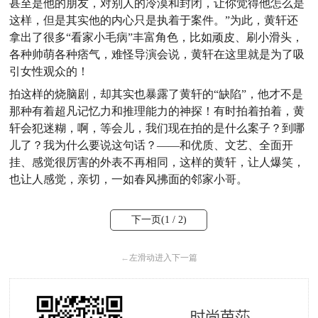
甚至是他的朋友，对别人的冷漠和封闭，让你觉得他怎么是
这样，但是其实他的内心只是执着于案件。”为此，黄轩还
拿出了很多“看家小毛病”丰富角色，比如顽皮、刷小滑头，
各种帅萌各种痞气，难怪导演会说，黄轩在这里就是为了吸
引女性观众的！
拍这样的烧脑剧，却其实也暴露了黄轩的“缺陷”，他才不是
那种有着超凡记忆力和推理能力的神探！有时拍着拍着，黄
轩会犯迷糊，啊，等会儿，我们现在拍的是什么案子？到哪
儿了？我为什么要说这句话？——和优质、文艺、全面开
挂、感觉很厉害的外表不再相同，这样的黄轩，让人爆笑，
也让人感觉，亲切，一如春风拂面的邻家小哥。
下一页(
1
/ 2)
←
左滑动进入下一篇