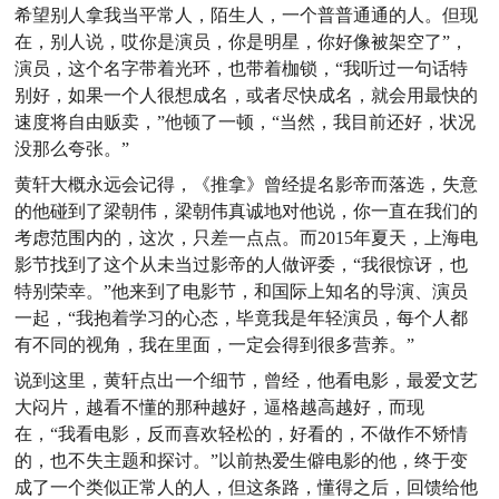
希望别人拿我当平常人，陌生人，一个普普通通的人。但现
在，别人说，哎你是演员，你是明星，你好像被架空了”，
演员，这个名字带着光环，也带着枷锁，“我听过一句话特
别好，如果一个人很想成名，或者尽快成名，就会用最快的
速度将自由贩卖，”他顿了一顿，“当然，我目前还好，状况
没那么夸张。”
黄轩大概永远会记得，《推拿》曾经提名影帝而落选，失意
的他碰到了梁朝伟，梁朝伟真诚地对他说，你一直在我们的
考虑范围内的，这次，只差一点点。而2015年夏天，上海电
影节找到了这个从未当过影帝的人做评委，“我很惊讶，也
特别荣幸。”他来到了电影节，和国际上知名的导演、演员
一起，“我抱着学习的心态，毕竟我是年轻演员，每个人都
有不同的视角，我在里面，一定会得到很多营养。”
说到这里，黄轩点出一个细节，曾经，他看电影，最爱文艺
大闷片，越看不懂的那种越好，逼格越高越好，而现
在，“我看电影，反而喜欢轻松的，好看的，不做作不矫情
的，也不失主题和探讨。”以前热爱生僻电影的他，终于变
成了一个类似正常人的人，但这条路，懂得之后，回馈给他