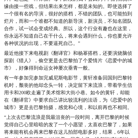
缘由接一些戏，但结果出来怎样，都是未知的。即使选择了
一个很有名的导演，很好的搭档，不错的团队，也可能拍到
烂片，而和一个谁都不知道的新导演，新演员，不知名团队
合作，试一试会变成经典。所以，这个行业有趣也在这里，
你永远不知道自己在干什么，将来会遇到什么，你也要允许
各种状况的出现，不要逼死自己。”
最近他接下来电视剧《翻译官》和杨幂搭档，还要演烧脑侦
探剧《猎人》，偷空更是去巴黎拍了个爱情片《恋爱中的城
市》，好像得到命运女神屡次垂青一般。
有一年参加完参加完威尼斯电影节，黄轩准备回国到巴黎转
机时，颓丧的他却念头一转，决定留下来流浪，带着学生信
用卡和200欧走遍了美术馆和大街小巷。如今的黄轩，却能
在《翻译官》中要求自己讲比较流利的法语，为《恋爱中的
城市》更是去巴黎拍摄，感觉和心境，和以前再也不相同。
“上次去巴黎流浪是我最沮丧的一段时间，离开巴黎的时候
觉得自己心里暗暗的发了一个小愿望，太喜欢巴黎了，如果
将来能有机会再来巴黎在这儿拍部电影多好，结果，6年以