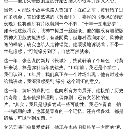
思——他用火箭般的速度开始占据大小银幕并深入人心。
当然，可能这个故事也路人皆知了：在红之前，黄轩错了过
许多机会，譬如张艺谋的《黄金甲》，娄烨的《春风沉醉的
夜晚》也将他所有片段剪到一个不剩。“十年一觉电影梦”，
如今他这般喟叹，眼神中掠过一丝感慨。他的脸没有雕塑版
男神大卫般的挺拔感，有些阴柔，但那种温润如水、风神俊
逸的样貌，确实也给人走神错觉。他缓慢地诉说着，不带一
丝焦虑感，“可能缘分到了，自然而然就来。”
这一年，张艺谋的新片《长城》，找黄轩演了个角色，对黄
轩来说，算是弥补当年的错失。“10年前，我还是个学生，
我们认识，10年后，我们真正在一个片场出现，他有时过来
给我讲戏，我深深感受到‘缘分’这个词汇的意义。”
这一年，黄轩的戏剧性，也向所有方向展开。他接拍了历史
传奇剧，也有侦探推理剧，偶像剧，还有文艺性的短
片。“其实，我只是想多尝试一些可能性。我还在青春，拍
一些靓丽的戏，也算是青春的一个记忆。还有很多戏，都是
锻炼，可以学到东西。”
文艺导演们曾最爱黄轩，他现在也依旧坚持某一方面的“私