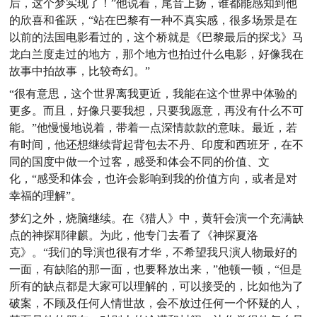
后，这个梦实现了！”他说着，尾音上扬，谁都能感知到他
的欣喜和雀跃，“站在巴黎有一种不真实感，很多场景是在
以前的法国电影看过的，这个桥就是《巴黎最后的探戈》马
龙白兰度走过的地方，那个地方也拍过什么电影，好像我在
故事中拍故事，比较奇幻。”
“很有意思，这个世界离我更近，我能在这个世界中体验的
更多。而且，好像只要我想，只要我愿意，再没有什么不可
能。”他慢慢地说着，带着一点深情款款的意味。最近，若
有时间，他还想继续背起背包去不丹、印度和西班牙，在不
同的国度中做一个过客，感受和体会不同的价值、文
化，“感受和体会，也许会影响到我的价值方向，或者是对
幸福的理解”。
梦幻之外，烧脑继续。在《猎人》中，黄轩会演一个充满缺
点的神探耶律麒。为此，他专门去看了《神探夏洛
克》。“我们的导演也很有才华，不希望我只演人物最好的
一面，有缺陷的那一面，也要释放出来，”他顿一顿，“但是
所有的缺点都是大家可以理解的，可以接受的，比如他为了
破案，不顾及任何人情世故，会不放过任何一个怀疑的人，