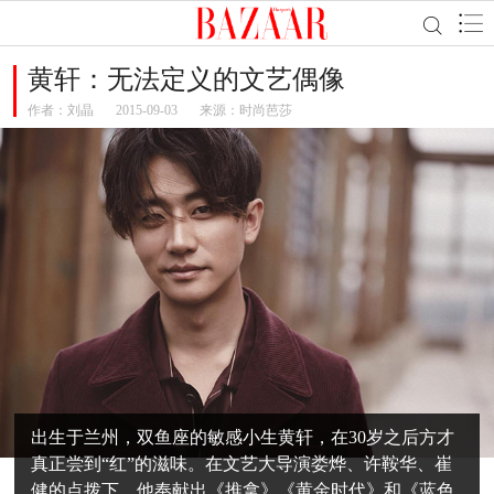
黄轩：无法定义的文艺偶像
作者：
刘晶
2015-09-03
来源：时尚芭莎
出生于兰州，双鱼座的敏感小生黄轩，在30岁之后方才
真正尝到“红”的滋味。在文艺大导演娄烨、许鞍华、崔
健的点拨下，他奉献出《推拿》《黄金时代》和《蓝色