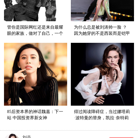
管你是国际网红还是来自最耀
为什么总是被刘涛帅一脸 ？
眼的家族，做对了自己，一个
因为她穿的不是西装而是铠甲
人也能撩了整个时尚圈
85后资本界的神话魏嘉：下一
得过阅读障碍症，当过娜塔莉
站 中国投资界新女神
·波特曼的替身，凯拉·奈特莉
这一次霸气演女王
刘晶