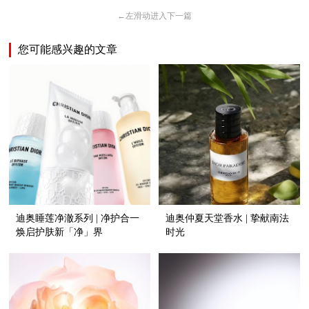
←
左滑动进入下一篇
您可能感兴趣的文章
迪奥睡莲净澈系列 | 净护合一
迪奥仲夏天堂香水 | 挚献南法
焕启护肤新「净」界
时光