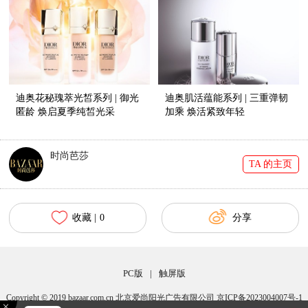
迪奥花秘瑰萃光皙系列 | 御光
迪奥肌活蕴能系列 | 三重弹韧
匿龄 焕启夏季纯皙光采
加乘 焕活紧致年轻
时尚芭莎
TA 的主页
收藏 |
0
分享
PC版
|
触屏版
Copyright © 2019 bazaar.com.cn 北京爱尚阳光广告有限公司 京ICP备2023004007号-1