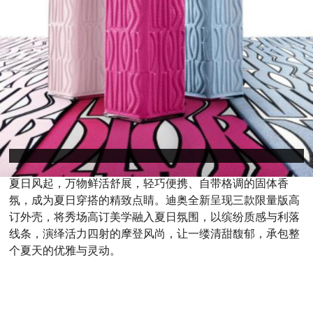
夏日风起，万物鲜活舒展，轻巧便携、自带格调的固体香
氛，成为夏日穿搭的精致点睛。迪奥全新呈现三款限量版高
订外壳，将秀场高订美学融入夏日氛围，以缤纷质感与利落
线条，演绎活力四射的摩登风尚，让一缕清甜馥郁，承包整
个夏天的优雅与灵动。