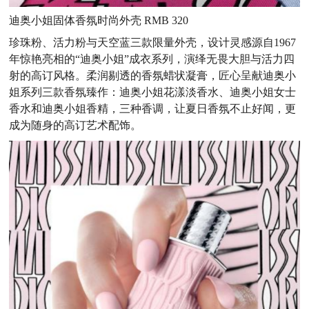
迪奥小姐固体香氛时尚外壳 RMB 320
珍珠粉、活力粉与天空蓝三款限量外壳，设计灵感源自1967
年惊艳亮相的“迪奥小姐”成衣系列，演绎无畏大胆与活力四
射的高订风格。柔润剔透的香氛蜡状凝膏，匠心呈献迪奥小
姐系列三款香氛臻作：迪奥小姐花漾淡香水、迪奥小姐女士
香水和迪奥小姐香精，三种香调，让夏日香氛不止好闻，更
成为随身的高订艺术配饰。