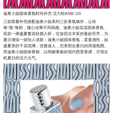
迪奥小姐固体香氛时尚外壳 活力粉RMB 320
三款限量外壳搭配迪奥小姐系列三款香氛臻作，让你
每“氛”每秒，随心诠释不同风格。迪奥小姐花漾固体香氛，
宛若一捧盛夏繁花轻拥入怀，绽放层次丰富的曼妙芬芳，为
夏日增添一抹怡人清新；迪奥小姐固体香氛，柔曼感性，如
盛夏里的千花琉璃，优雅迷人，完美契合夏日的浪漫氛围。
而迪奥小姐固体香精，以明媚果敢的现代西普香调，尽现生
机夏日的活力元气。