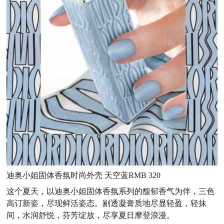
迪奥小姐固体香氛时尚外壳 天空蓝RMB 320
这个夏天，以迪奥小姐固体香氛系列的馥郁香气为伴，三色
高订新姿，尽现鲜活姿态。剔透凝膏质地尽显轻盈，轻抹
间，水润舒悦，芬芳绽放，尽享夏日摩登浪漫。