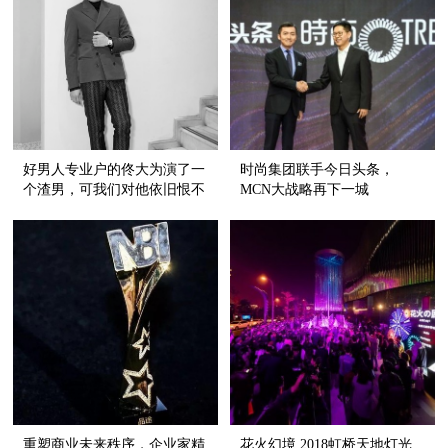
好男人专业户的佟大为演了一
时尚集团联手今日头条，
个渣男，可我们对他依旧恨不
MCN大战略再下一城
起来！
重塑商业未来秩序，企业家精
花火幻境.2018虹桥天地灯光