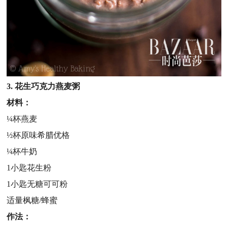
3. 花生巧克力燕麦粥
材料：
¼杯燕麦
½杯原味希腊优格
¼杯牛奶
1小匙花生粉
1小匙无糖可可粉
适量枫糖/蜂蜜
作法：