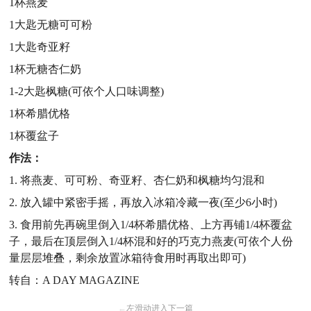
1杯燕麦
1大匙无糖可可粉
1大匙奇亚籽
1杯无糖杏仁奶
1-2大匙枫糖(可依个人口味调整)
1杯希腊优格
1杯覆盆子
作法：
1. 将燕麦、可可粉、奇亚籽、杏仁奶和枫糖均匀混和
2. 放入罐中紧密手摇，再放入冰箱冷藏一夜(至少6小时)
3. 食用前先再碗里倒入1/4杯希腊优格、上方再铺1/4杯覆盆
子，最后在顶层倒入1/4杯混和好的巧克力燕麦(可依个人份
量层层堆叠，剩余放置冰箱待食用时再取出即可)
转自：A DAY MAGAZINE
←
左滑动进入下一篇