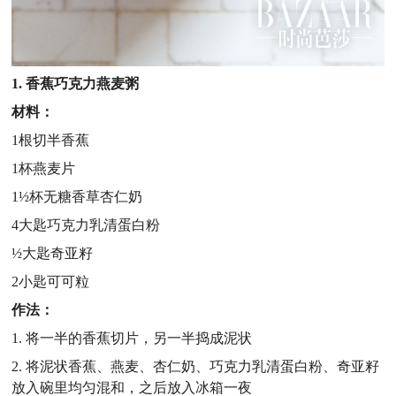
1. 香蕉巧克力燕麦粥
材料：
1根切半香蕉
1杯燕麦片
1½杯无糖香草杏仁奶
4大匙巧克力乳清蛋白粉
½大匙奇亚籽
2小匙可可粒
作法：
1. 将一半的香蕉切片，另一半捣成泥状
2. 将泥状香蕉、燕麦、杏仁奶、巧克力乳清蛋白粉、奇亚籽
放入碗里均匀混和，之后放入冰箱一夜