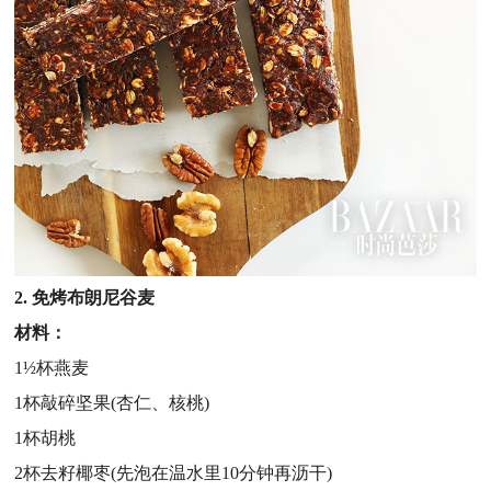
2. 免烤布朗尼谷麦
材料：
1½杯燕麦
1杯敲碎坚果(杏仁、核桃)
1杯胡桃
2杯去籽椰枣(先泡在温水里10分钟再沥干)