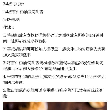
3/4杯可可粉
1/4杯杏仁奶油或花生酱
1/4杯枫糖
作法：
1. 将胡桃放入食物处理机捣碎，之后换放入椰枣约1分钟时
间，让椰枣保持小颗粒状
2. 再把胡桃和可可粉加入椰枣里一起搅拌，均匀后倒入大碗
加入燕麦和坚果
3. 将杏仁奶油/花生酱与枫糖放在煎锅里加热2-3分钟至均匀
混和，之后倒入步骤2的布朗尼面团里搅拌
4. 平铺在9×13的盘子上(或更小的盘子)放到冷冻15-20分钟让
布朗尼变硬
5. 取出切成条状就可以享用啰！(吃剩的可以放在冷冻或冷
藏)